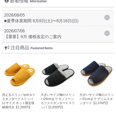
新着情報
Information
2026/08/05
■夏季休業期間 8月8日(土)〜8月16日(日)
2026/07/06
【重要】8月 価格改定のご案内
注目商品
Featured Items
洗えるスリッパyoriヨリ
大きいサイズ俺のスリッ
大きいサイズ俺のスリッ
スタンダードスリッパ
パ29cmまで モノトーン
パ31cmまで デニムスタ
LLサイズ ネット限定収
カフススタンダードスリ
ンダード【2,376円】
納袋付き【2,200円】
ッパ【1,650円】