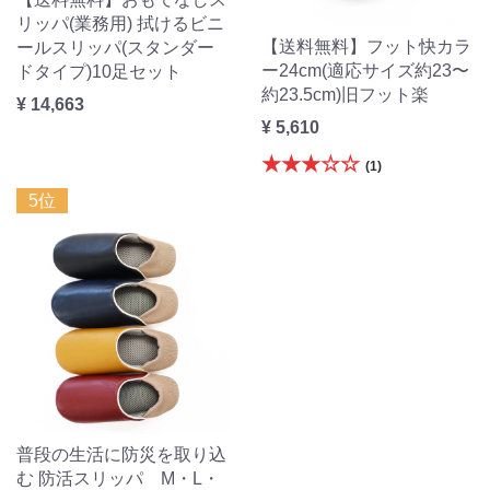
リッパ(業務用) 拭けるビニ
【送料無料】フット快カラ
ールスリッパ(スタンダー
ー24cm(適応サイズ約23〜
ドタイプ)10足セット
約23.5cm)旧フット楽
¥ 14,663
¥ 5,610
★★★☆☆
(1)
5位
普段の生活に防災を取り込
む 防活スリッパ M・L・