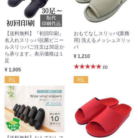
【送料無料】『初回印刷』
おもてなしスリッパ(業務
名入れスリッパ抗菌ビニー
用) 洗えるメッシュスリッ
ルスリッパご注文は30足か
パ
ら承ります。表示価格は１
¥ 1,210
足
★★★★★
(1)
¥ 1,005
3位
4位
【送料無料】おもてなしス