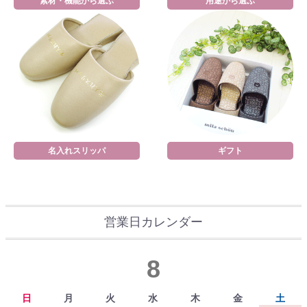
素材・機能から選ぶ
用途から選ぶ
名入れスリッパ
ギフト
営業日カレンダー
8
日
月
火
水
木
金
土