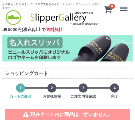
人の暮らしに心地よいインテリア文化をめざす『オクムラ』のショッピングサイ
Menu
0
トです
5000円(税込)以上で
送料無料
ショッピングカート
1
2
3
4
カートの商品
お客様情報
ご注文内容確認
完了
現在カート内に商品はございません。