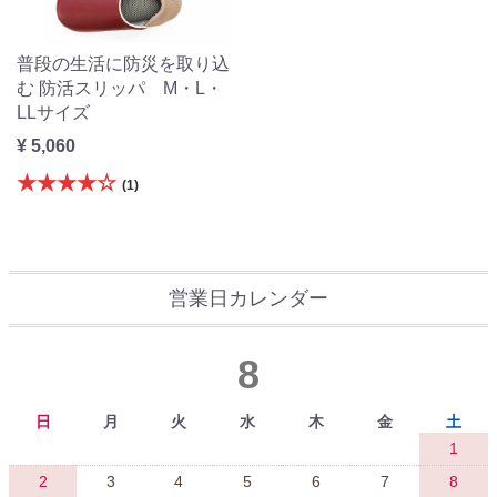
普段の生活に防災を取り込
む 防活スリッパ M・L・
LLサイズ
¥ 5,060
★★★★☆
(1)
営業日カレンダー
8
日
月
火
水
木
金
土
1
2
3
4
5
6
7
8