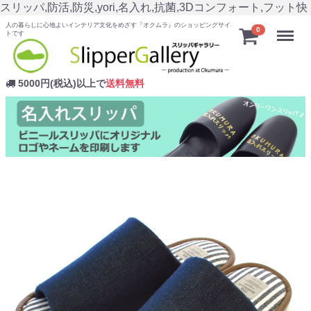
スリッパ,防活,防災,yori,名入れ,抗菌,3Dコンフォート,フット快
人の暮らしに心地よいインテリア文化をめざす『オクムラ』のショッピングサイ
Menu
0
トです
5000円(税込)以上で
送料無料