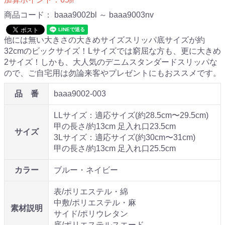
pt
商品コード：
baaa9002bl ～ baaa9003nv
他には無い大きさの大きめサイズスリッパ底サイズが約
32cmのビックサイズ！Lサイズでは窮屈な方も、更に大きめ
2サイズ！しかも、大人気のデニムスタンダードスリッパな
ので、ご自宅用は勿論来客やプレゼントにもおススメです。
品 番
baaa9002-003
LLサイズ：適応サイズ(約28.5cm〜29.5cm)
甲の長さ/約13cm 足入れ口23.5cm
サイズ
3Lサイズ：適応サイズ(約30cm〜31cm)
甲の長さ/約13cm 足入れ口25.5cm
カラー
ブルー・ネイビー
表/ポリエステル・綿
中敷/ポリエステル・麻
素材説明
サイド/ポリウレタン
底/ポリエステルスエード