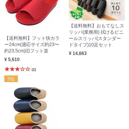
【送料無料】おもてなしス
リッパ(業務用) 拭けるビニ
【送料無料】フット快カラ
ールスリッパ(スタンダー
ー24cm(適応サイズ約23〜
ドタイプ)10足セット
約23.5cm)旧フット楽
¥ 14,663
¥ 5,610
★★★☆☆
(1)
5位