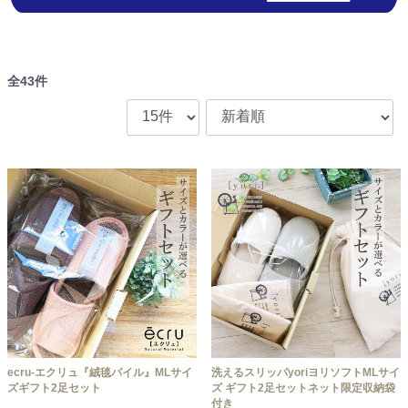
全
43
件
ecru-エクリュ『絨毯パイル』MLサイ
洗えるスリッパyoriヨリソフトMLサイ
ズギフト2足セット
ズ ギフト2足セットネット限定収納袋
付き