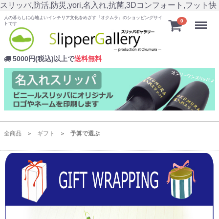
スリッパ,防活,防災,yori,名入れ,抗菌,3Dコンフォート,フット快
人の暮らしに心地よいインテリア文化をめざす『オクムラ』のショッピングサイ
Menu
0
トです
5000円(税込)以上で
送料無料
全商品
ギフト
予算で選ぶ