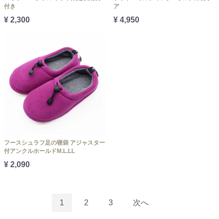
付き
ア
¥ 2,300
¥ 4,950
フースシュラフ足の寝袋 アジャスター
付アンクルホールドM.L.LL
¥ 2,090
1
2
3
次へ