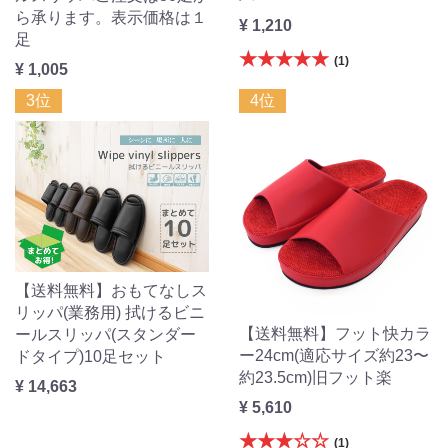
ら承ります。表示価格は１
¥ 1,210
足
★★★★★
(1)
¥ 1,005
3位
4位
【送料無料】おもてなしス
リッパ(業務用) 拭けるビニ
【送料無料】フット快カラ
ールスリッパ(スタンダー
ー24cm(適応サイズ約23〜
ドタイプ)10足セット
約23.5cm)旧フット楽
¥ 14,663
¥ 5,610
★★★☆☆
(1)