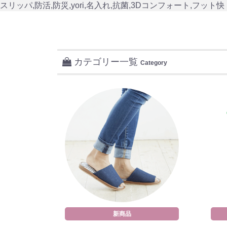
スリッパ,防活,防災,yori,名入れ,抗菌,3Dコンフォート,フット快
カテゴリー一覧
Category
新商品