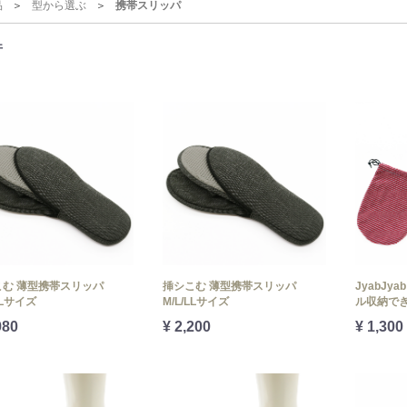
品
型から選ぶ
携帯スリッパ
件
こむ 薄型携帯スリッパ
挿シこむ 薄型携帯スリッパ
JyabJ
LLサイズ
M/L/LLサイズ
ル収納でき
980
¥ 2,200
¥ 1,300