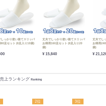
でしっかり使い捨てスリッパ
丈夫でしっかり使い捨てスリッパ
丈夫でし
80足セット (8足入り10袋)
お得用160足セット (8足入り20
お得用24
袋)
袋)
800
¥ 15,840
¥ 21,12
売上ランキング
Ranking
位
2位
3位