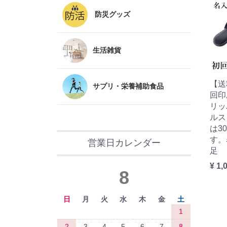
防災グッズ
生活雑貨
【送
サプリ・栄養補助食品
回印
リッ
ルス
は3
す。
営業日カレンダー
足
¥ 1,
8
日
月
火
水
木
金
土
1
2
3
4
5
6
7
8