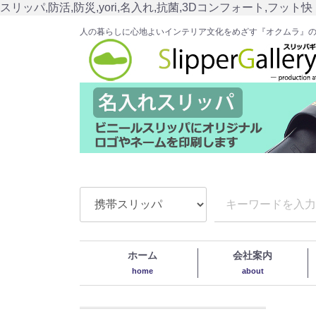
スリッパ,防活,防災,yori,名入れ,抗菌,3Dコンフォート,フット快
人の暮らしに心地よいインテリア文化をめざす『オクムラ』
ホーム
会社案内
home
about