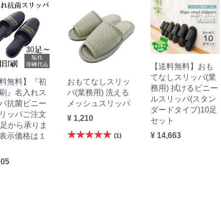
【送料無料】おも
てなしスリッパ(業
料無料】『初
おもてなしスリッ
務用) 拭けるビニー
刷』名入れス
パ(業務用) 洗える
ルスリッパ(スタン
パ抗菌ビニー
メッシュスリッパ
ダードタイプ)10足
リッパご注文
¥ 1,210
セット
0足から承りま
★★★★★
¥ 14,663
表示価格は１
(1)
005