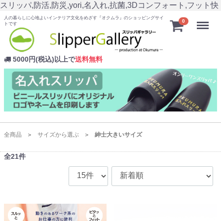
スリッパ,防活,防災,yori,名入れ,抗菌,3Dコンフォート,フット快
人の暮らしに心地よいインテリア文化をめざす『オクムラ』のショッピングサイ
Menu
0
トです
5000円(税込)以上で
送料無料
全商品
サイズから選ぶ
紳士大きいサイズ
全
21
件