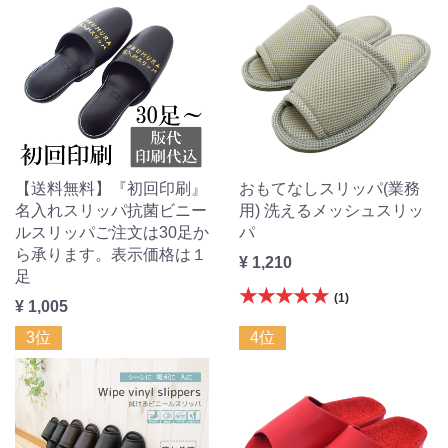
【送料無料】『初回印刷』
おもてなしスリッパ(業務
名入れスリッパ抗菌ビニー
用) 洗えるメッシュスリッ
ルスリッパご注文は30足か
パ
ら承ります。表示価格は１
¥ 1,210
足
★★★★★
(1)
¥ 1,005
3位
4位