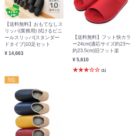
【送料無料】おもてなしス
リッパ(業務用) 拭けるビニ
【送料無料】フット快カラ
ールスリッパ(スタンダー
ー24cm(適応サイズ約23〜
ドタイプ)10足セット
約23.5cm)旧フット楽
¥ 14,663
¥ 5,610
★★★☆☆
(1)
5位