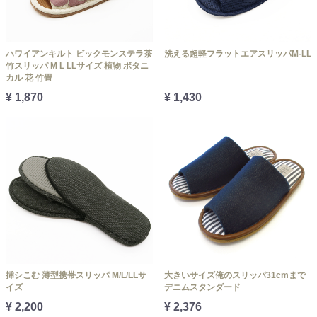
ハワイアンキルト ビックモンステラ茶
洗える超軽フラットエアスリッパM-LL
竹スリッパ M L LLサイズ 植物 ボタニ
カル 花 竹畳
¥ 1,870
¥ 1,430
挿シこむ 薄型携帯スリッパ M/L/LLサ
大きいサイズ俺のスリッパ31cmまで
イズ
デニムスタンダード
¥ 2,200
¥ 2,376