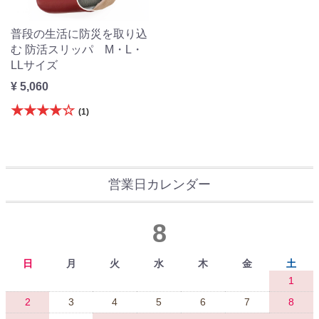
普段の生活に防災を取り込
む 防活スリッパ M・L・
LLサイズ
¥ 5,060
★★★★☆
(1)
営業日カレンダー
8
日
月
火
水
木
金
土
1
2
3
4
5
6
7
8