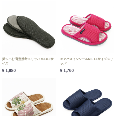
挿シこむ 薄型携帯スリッパ M/L/LLサ
エアパスインソールM L LLサイズスリ
イズ
ッパ
¥ 1,980
¥ 1,760