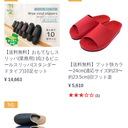
【送料無料】おもてなしス
リッパ(業務用) 拭けるビニ
【送料無料】フット快カラ
ールスリッパ(スタンダー
ー24cm(適応サイズ約23〜
ドタイプ)10足セット
約23.5cm)旧フット楽
¥ 14,663
¥ 5,610
★★★☆☆
(1)
5位