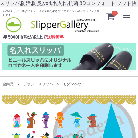
スリッパ,防活,防災,yori,名入れ,抗菌,3Dコンフォート,フット快
人の暮らしに心地よいインテリア文化をめざす『オクムラ』のショッピングサイ
Menu
0
トです
5000円(税込)以上で
送料無料
全商品
ブランドスリッパ
モダンペット