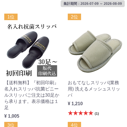
集計期間：2026-07-09 ～ 2026-08-09
1位
2位
【送料無料】『初回印刷』
おもてなしスリッパ(業務
名入れスリッパ抗菌ビニー
用) 洗えるメッシュスリッ
ルスリッパご注文は30足か
パ
ら承ります。表示価格は１
¥ 1,210
足
★★★★★
(1)
¥ 1,005
3位
4位