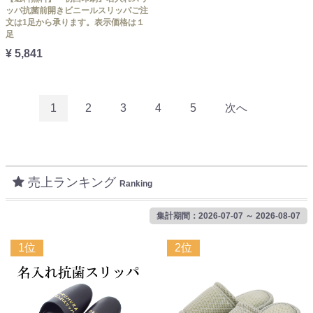
ッパ抗菌前開きビニールスリッパご注
文は1足から承ります。表示価格は１
足
¥ 5,841
1
2
3
4
5
次へ
売上ランキング
Ranking
集計期間：2026-07-07 ～ 2026-08-07
1位
2位