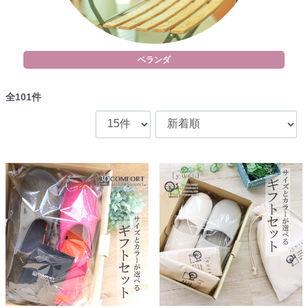
ベランダ
全
101
件