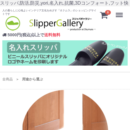
スリッパ,防活,防災,yori,名入れ,抗菌,3Dコンフォート,フット快
人の暮らしに心地よいインテリア文化をめざす『オクムラ』のショッピングサイ
Menu
0
トです
5000円(税込)以上で
送料無料
全商品
用途から選ぶ