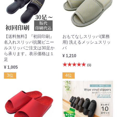
【送料無料】『初回印刷』
おもてなしスリッパ(業務
名入れスリッパ抗菌ビニー
用) 洗えるメッシュスリッ
ルスリッパご注文は30足か
パ
ら承ります。表示価格は１
¥ 1,210
足
★★★★★
(1)
¥ 1,005
3位
4位