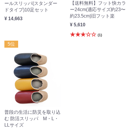
【送料無料】フット快カラ
ールスリッパ(スタンダー
ー24cm(適応サイズ約23〜
ドタイプ)10足セット
約23.5cm)旧フット楽
¥ 14,663
¥ 5,610
★★★☆☆
(1)
5位
普段の生活に防災を取り込
む 防活スリッパ M・L・
LLサイズ