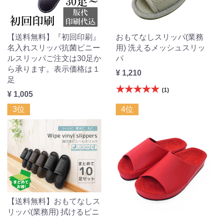
【送料無料】『初回印刷』
おもてなしスリッパ(業務
名入れスリッパ抗菌ビニー
用) 洗えるメッシュスリッ
ルスリッパご注文は30足か
パ
ら承ります。表示価格は１
¥ 1,210
足
★★★★★
(1)
¥ 1,005
3位
4位
【送料無料】おもてなしス
リッパ(業務用) 拭けるビニ