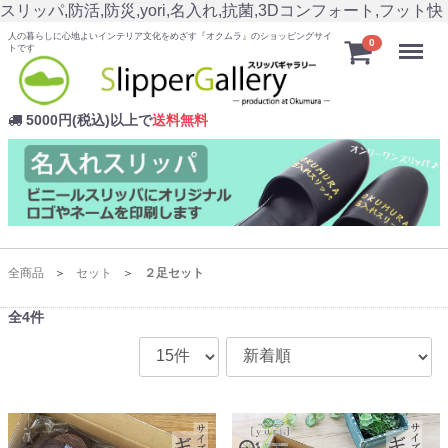
スリッパ,防活,防災,yori,名入れ,抗菌,3Dコンフォート,フット快
人の暮らしに心地よいインテリア文化をめざす『オクムラ』のショッピングサイ
Menu
0
トです
5000円(税込)以上で
送料無料
全商品
セット
２足セット
全
4
件