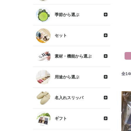
季節から選ぶ
セット
素材・機能から選ぶ
全
14
用途から選ぶ
名入れスリッパ
ギフト