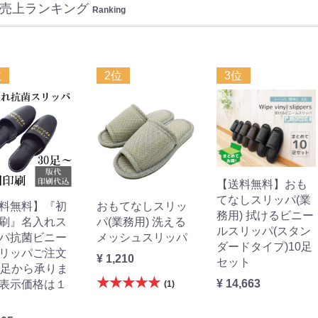
売上ランキング
Ranking
位
2位
3位
【送料無料】おも
てなしスリッパ(業
料無料】『初
おもてなしスリッ
務用) 拭けるビニー
刷』名入れス
パ(業務用) 洗える
ルスリッパ(スタン
パ抗菌ビニー
メッシュスリッパ
ダードタイプ)10足
リッパご注文
¥ 1,210
セット
0足から承りま
★★★★★
¥ 14,663
表示価格は１
(1)