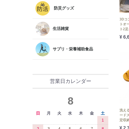
防災グッズ
3Dコ
トオ
生活雑貨
ト2
¥ 6,
サプリ・栄養補助食品
営業日カレンダー
8
洗える
日
月
火
水
木
金
土
ードス
1
定収
¥ 2,
2
3
4
5
6
7
8