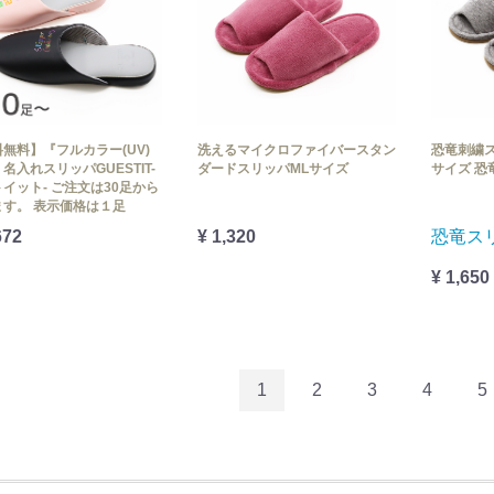
無料】『フルカラー(UV)
洗えるマイクロファイバースタン
恐竜刺繍ス
名入れスリッパGUESTIT-
ダードスリッパMLサイズ
サイズ 恐
イット- ご注文は30足から
ます。 表示価格は１足
672
¥ 1,320
恐竜ス
¥ 1,650
1
2
3
4
5