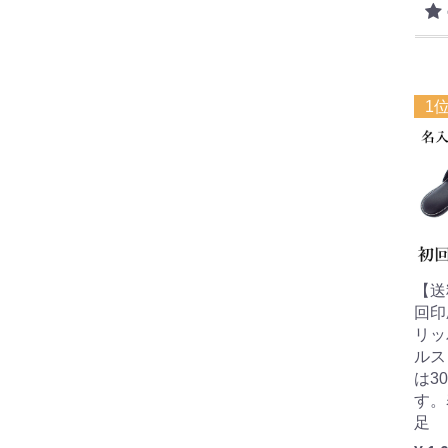
1
【送
回印
リッ
ルス
は3
す。
足