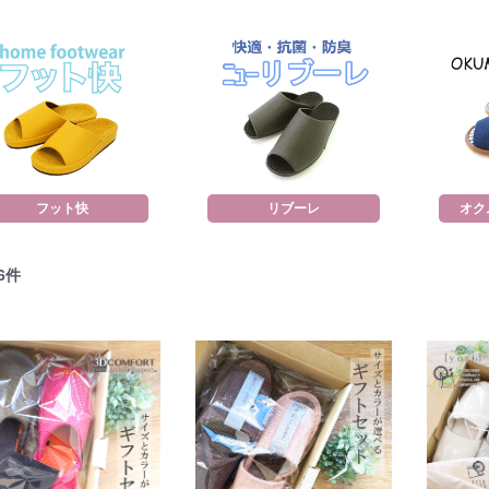
フット快
リブーレ
オク
6
件