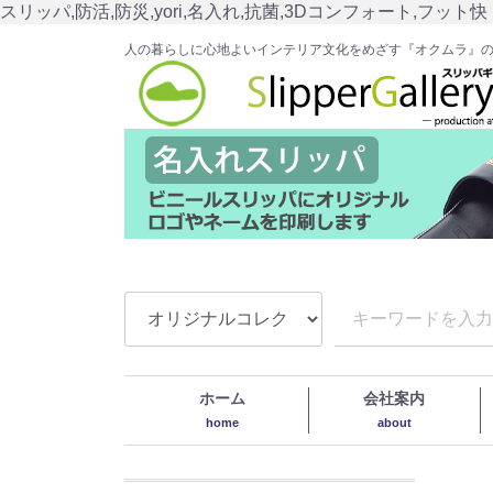
スリッパ,防活,防災,yori,名入れ,抗菌,3Dコンフォート,フット快
人の暮らしに心地よいインテリア文化をめざす『オクムラ』
ホーム
会社案内
home
about