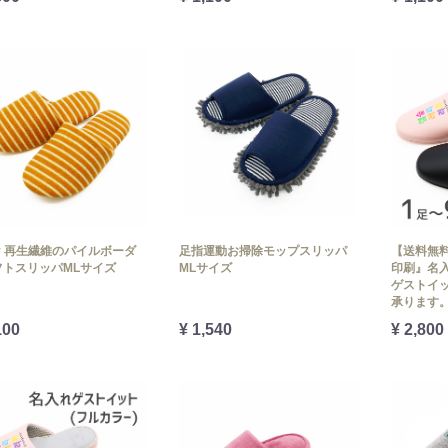
ly 再生繊維のパイルボーダ
足指運動お掃除モップスリッパ
【送料無料
フトスリッパMLサイズ
MLサイズ
印刷』名入
ゲストイッ
承ります。
100
¥ 1,540
¥ 2,800