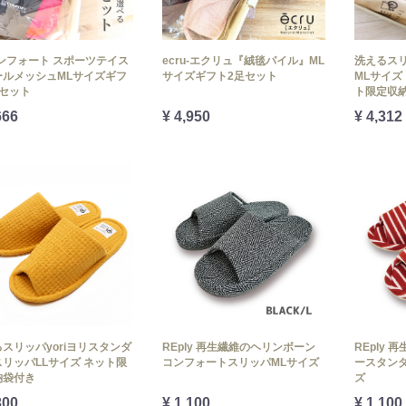
ンフォート スポーツテイス
ecru-エクリュ『絨毯パイル』ML
洗えるスリ
ールメッシュMLサイズギフ
サイズギフト2足セット
MLサイズ
足セット
ト限定収
666
¥ 4,950
¥ 4,312
スリッパyoriヨリスタンダ
REply 再生繊維のヘリンボーン
REply
リッパLLサイズ ネット限
コンフォートスリッパMLサイズ
ースタン
納袋付き
ズ
300
¥ 1,100
¥ 1,100