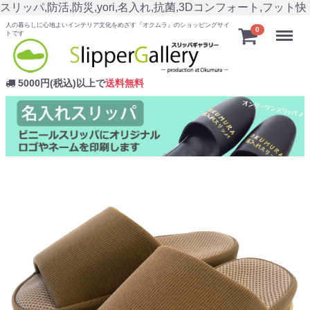
スリッパ,防活,防災,yori,名入れ,抗菌,3Dコンフォート,フット快
人の暮らしに心地よいインテリア文化をめざす『オクムラ』のショッピングサイ
Menu
0
トです
5000円(税込)以上で
送料無料