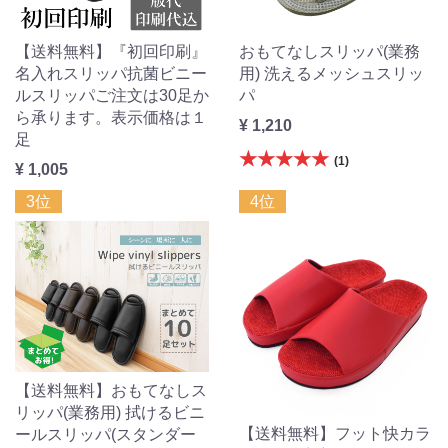
【送料無料】『初回印刷』
おもてなしスリッパ(業務
名入れスリッパ抗菌ビニー
用) 洗えるメッシュスリッ
ルスリッパご注文は30足か
パ
ら承ります。表示価格は１
¥ 1,210
足
★★★★★
(1)
¥ 1,005
3位
4位
【送料無料】おもてなしス
リッパ(業務用) 拭けるビニ
【送料無料】フット快カラ
ールスリッパ(スタンダー