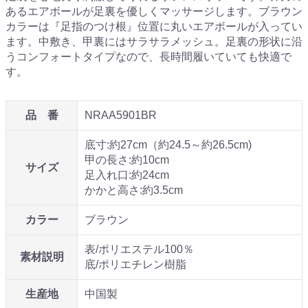
あるエアボールが足裏を優しくマッサージします。ブラウン
カラーは『足指のつけ根』位置に丸いエアボールが入ってい
ます。中敷き、甲裏にはサラサラメッシュ。足裏の形状に沿
うコンフォートタイプなので、長時間履いていても快適で
す。
品 番
NRAA5901BR
底寸:約27cm（約24.5～約26.5cm)
甲の長さ:約10cm
サイズ
足入れ口:約24cm
かかと高さ:約3.5cm
カラー
ブラウン
表/ポリエステル100％
素材説明
底/ポリエチレン樹脂
生産地
中国製