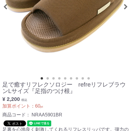
足で癒すリフレクソロジー refreリフレブラウ
ンLサイズ『足指のつけ根』
¥ 2,200
税込
加算ポイント：
60
pt
商品コード：
NRAA5901BR
足裏を心地良く刺激してくれるリフレスリッパです。弾力の