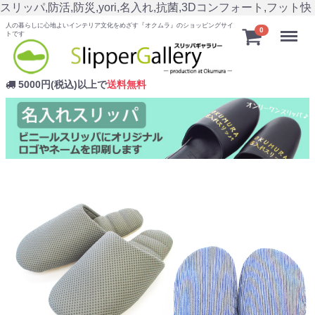
スリッパ,防活,防災,yori,名入れ,抗菌,3Dコンフォート,フット快
人の暮らしに心地よいインテリア文化をめざす『オクムラ』のショッピングサイ
Menu
0
トです
5000円(税込)以上で
送料無料