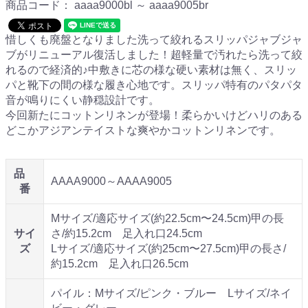
商品コード：
aaaa9000bl ～ aaaa9005br
惜しくも廃盤となりました洗って絞れるスリッパジャブジャ
ブがリニューアル復活しました！超軽量で汚れたら洗って絞
れるので経済的♪中敷きに芯の様な硬い素材は無く、スリッ
パと靴下の間の様な履き心地です。スリッパ特有のパタパタ
音が鳴りにくい静穏設計です。
今回新たにコットンリネンが登場！柔らかいけどハリのある
どこかアジアンテイストな爽やかコットンリネンです。
品
AAAA9000～AAAA9005
番
Mサイズ/適応サイズ(約22.5cm〜24.5cm)甲の長
サイ
さ/約15.2cm 足入れ口24.5cm
ズ
Lサイズ/適応サイズ(約25cm〜27.5cm)甲の長さ/
約15.2cm 足入れ口26.5cm
パイル：Mサイズ/ピンク・ブルー Lサイズ/ネイ