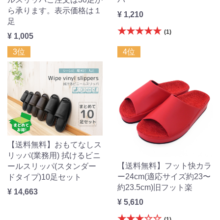
ら承ります。表示価格は１
¥ 1,210
足
★★★★★
(1)
¥ 1,005
3位
4位
【送料無料】おもてなしス
リッパ(業務用) 拭けるビニ
【送料無料】フット快カラ
ールスリッパ(スタンダー
ー24cm(適応サイズ約23〜
ドタイプ)10足セット
約23.5cm)旧フット楽
¥ 14,663
¥ 5,610
★★★☆☆
(1)