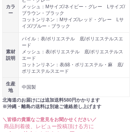
ビー・グレー
カラ
メッシュ：Mサイズ/ネイビー・グレー Lサイズ/
ー
ブラウン・ブラック
コットンリネン：Mサイズ/レッド・グレー Lサ
イズ/ブルー・ブラック
パイル：表/ポリエステル 底/ポリエステルスエ
ード
素材
メッシュ：表/ポリエステル 底/ポリエステルス
説明
エード
コットンリネン：表/綿・ポリエステル・麻 底/
ポリエステルスエード
生産
中国製
地
北海道のお届けには追加送料
580
円かかります
※沖縄・離島の送料は別途ご連絡差し上げます
＼皆様の貴重なご意見をお聞かせください／
商品到着後、レビュー投稿頂ける方に