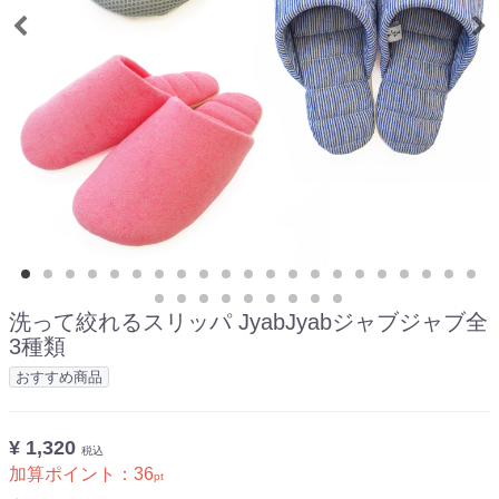
洗って絞れるスリッパ JyabJyabジャブジャブ全
3種類
おすすめ商品
¥ 1,320
税込
加算ポイント：
36
pt