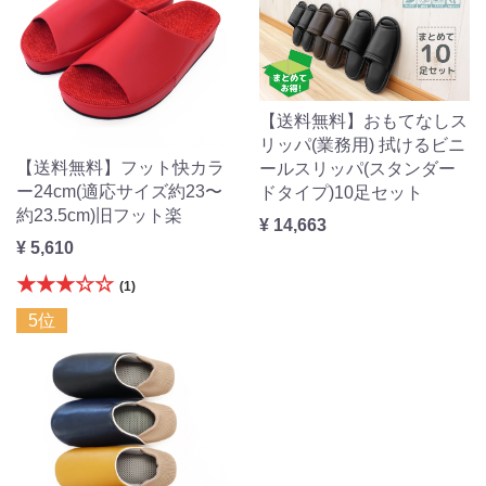
【送料無料】おもてなしス
リッパ(業務用) 拭けるビニ
【送料無料】フット快カラ
ールスリッパ(スタンダー
ー24cm(適応サイズ約23〜
ドタイプ)10足セット
約23.5cm)旧フット楽
¥ 14,663
¥ 5,610
★★★☆☆
(1)
5位