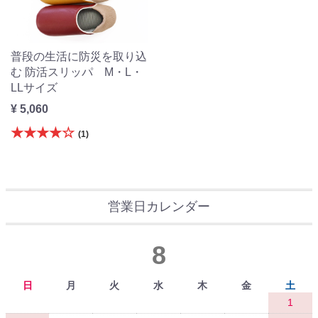
普段の生活に防災を取り込
む 防活スリッパ M・L・
LLサイズ
¥ 5,060
★★★★☆
(1)
営業日カレンダー
8
日
月
火
水
木
金
土
1