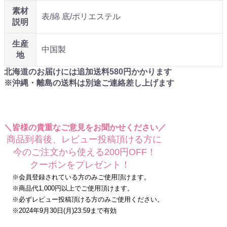
素材
表/綿 底/ポリエステル
説明
生産
中国製
地
北海道のお届けには追加送料
580
円かかります
※沖縄・離島の送料は別途ご連絡差し上げます
＼皆様の貴重なご意見をお聞かせください／
商品到着後、レビュー投稿頂ける方に
今のご注文から使える200円OFF！
クーポンをプレゼント！
※会員登録されている方のみご使用頂けます。
※商品代1,000円以上でご使用頂けます。
※必ずレビュー投稿頂ける方のみご使用ください。
※2024年9月30日(月)23:59まで有効