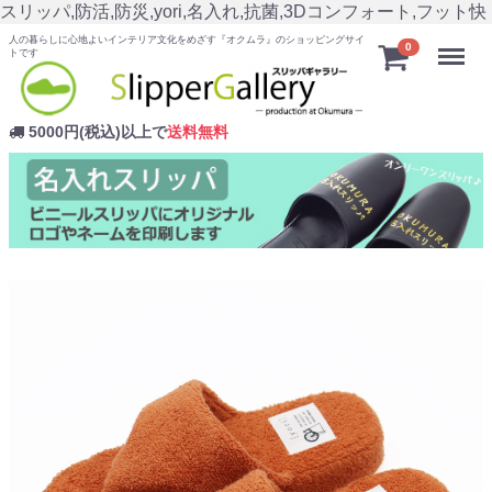
スリッパ,防活,防災,yori,名入れ,抗菌,3Dコンフォート,フット快
人の暮らしに心地よいインテリア文化をめざす『オクムラ』のショッピングサイ
Menu
0
トです
5000円(税込)以上で
送料無料