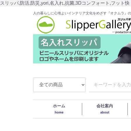
スリッパ,防活,防災,yori,名入れ,抗菌,3Dコンフォート,フット快
人の暮らしに心地よいインテリア文化をめざす『オクムラ』
ホーム
会社案内
home
about