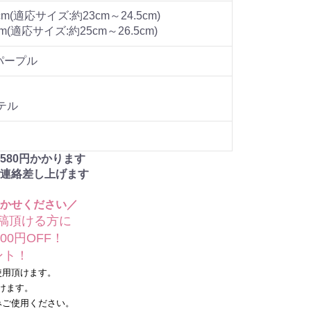
m(適応サイズ:約23cm～24.5cm)
m(適応サイズ:約25cm～26.5cm)
パープル
テル
580
円かかります
連絡差し上げます
かせください／
稿頂ける方に
0円OFF！
ト！
用頂けます。
けます。
ご使用ください。