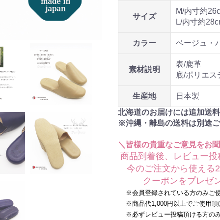
M/内寸約26c
サイズ
L/内寸約28c
カラー
ベージュ・
表/鹿革
素材説明
底/ポリエス
生産地
日本製
北海道のお届けには追加送料
※沖縄・離島の送料は別途ご
＼皆様の貴重なご意見をお聞
商品到着後、レビュー投
今のご注文から使える20
クーポンをプレゼン
※会員登録されている方のみご使
※商品代1,000円以上でご使用頂
※必ずレビュー投稿頂ける方のみ