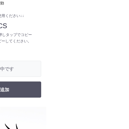
有効
用ください↓↓
cs
押しタップでコピー
ピーしてください。
中です
追加