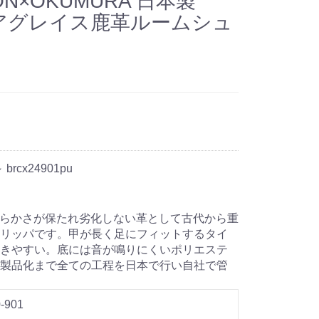
ION×OKUMURA 日本製
eディアグレイス鹿革ルームシュ
～ brcx24901pu
イス 柔らかさが保たれ劣化しない革として古代から重
リッパです。甲が長く足にフィットするタイ
きやすい。底には音が鳴りにくいポリエステ
製品化まで全ての工程を日本で行い自社で管
-901