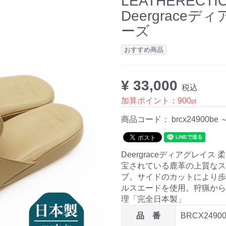
LEATHERECT
Deergrac
ーズ
おすすめ商品
¥ 33,000
税込
加算ポイント：
900
pt
商品コード：
brcx24900be 
Deergraceディアグレ
宝されている鹿革の上質なス
プ。サイドのカットにより歩
ルスエードを使用。狩猟から
理「完全日本製」
品 番
BRCX24900