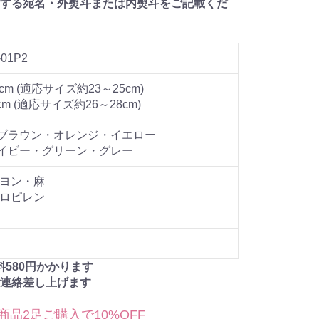
する宛名・外熨斗または内熨斗をご記載くだ
-01P2
cm (適応サイズ約23～25cm)
cm (適応サイズ約26～28cm)
ブラウン・オレンジ・イエロー
イビー・グリーン・グレー
ーヨン・麻
プロピレン
料
580
円かかります
連絡差し上げます
商品2足ご購入で10%OFF