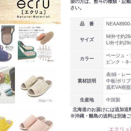
望の方は、熨斗の種類・記載
さい。
品 番
NEAA8900
M/外寸約26
サイズ
L/外寸約29
ベージュ・
カラー
ピンク・ネ
表/綿・レ
素材説明
中板/ポリ
底/EVA樹脂
生産地
中国製
北海道のお届けには追加送
※沖縄・離島の送料は別途ご
エクリュ