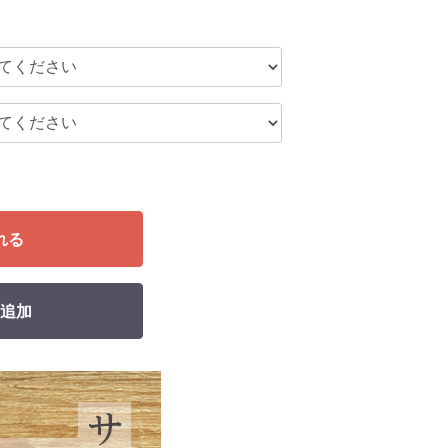
れる
追加