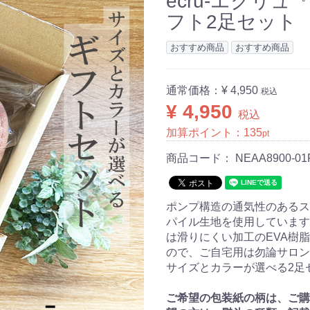
ecru-エクリ
フト2足セット
おすすめ商品
おすすめ商品
通常価格：
¥ 4,950
税込
¥ 4,950
税込
加算ポイント：
135
pt
商品コード：
NEAA8900-01
ポンプ構造の通気性のあるス
パイル生地を使用しています
は滑りにくい加工のEVA樹
ので、ご自宅用は勿論サロン
サイズとカラーが選べる2足
ご希望の包装紙の柄は、ご購