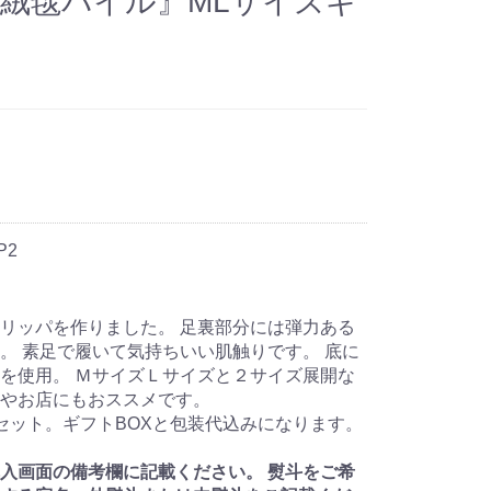
ュ『絨毯パイル』MLサイズギ
P2
リッパを作りました。 足裏部分には弾力ある
。 素足で履いて気持ちいい肌触りです。 底に
脂を使用。 ＭサイズＬサイズと２サイズ展開な
やお店にもおススメです。
セット。ギフトBOXと包装代込みになります。
入画面の備考欄に記載ください。 熨斗をご希