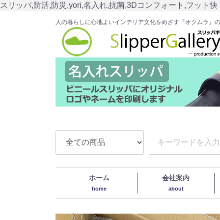
スリッパ,防活,防災,yori,名入れ,抗菌,3Dコンフォート,フット快
人の暮らしに心地よいインテリア文化をめざす『オクムラ』
ホーム
会社案内
home
about