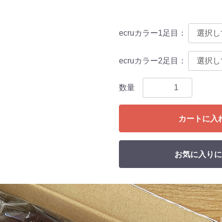
ecruカラー1足目
：
ecruカラー2足目
：
数量
カートに入
お気に入りに