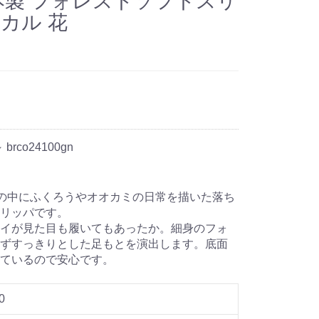
est 日本製 フォレストソフトスリ
カル 花
～ brco24100gn
レスト 森の中にふくろうやオオカミの日常を描いた落ち
リッパです。
イが見た目も履いてもあったか。細身のフォ
ずすっきりとした足もとを演出します。底面
しているので安心です。
0