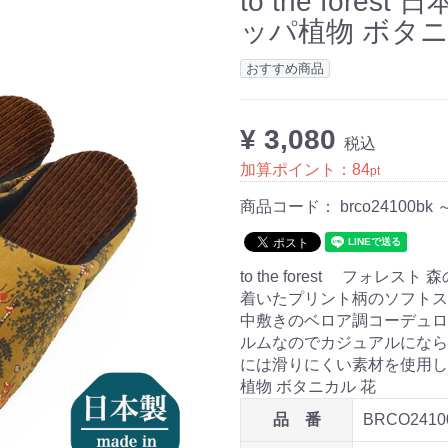
to the for
ッパ植物 ボタニ
おすすめ商品
¥ 3,080
税込
加算ポイント：
84
pt
商品コード：
brco24100bk 
to the forest フォ
着いたプリント柄のソフトス
中敷きのベロア調コーデュロ
ルムなのでカジュアルになら
には滑りにくい素材を使用
植物 ボタニカル 花
品 番
BRCO2410