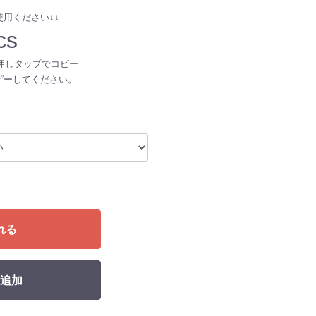
用ください↓↓
cs
押しタップでコピー
ピーしてください。
れる
追加