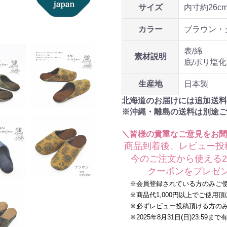
サイズ
内寸約26cm
カラー
ブラウン・
表/綿
素材説明
底/ポリ塩化
生産地
日本製
北海道のお届けには追加送料
※沖縄・離島の送料は別途ご
＼皆様の貴重なご意見をお聞
商品到着後、レビュー投
今のご注文から使える20
クーポンをプレゼン
※会員登録されている方のみご使
※商品代1,000円以上でご使用頂
※必ずレビュー投稿頂ける方のみ
※2025年8月31日(日)23:59まで