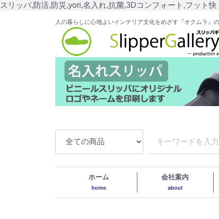
スリッパ,防活,防災,yori,名入れ,抗菌,3Dコンフォート,フット快
人の暮らしに心地よいインテリア文化をめざす『オクムラ』
ホーム
会社案内
home
about