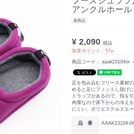
フースシュラフ
アンクルホールドM
新商品
¥ 2,090
税込
加算ポイント：
57
pt
商品コード：
aaak23104or 
足を包み込むフリース素材の
めると足にフィットし脱げに
トラップがあるので、指を引
肉厚なので床下からの冷えを
にくい、ポリエステルスエ
品 番
AAAK23104-0