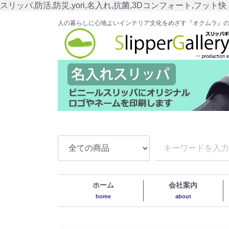
スリッパ,防活,防災,yori,名入れ,抗菌,3Dコンフォート,フット快
人の暮らしに心地よいインテリア文化をめざす『オクムラ』
ホーム
会社案内
home
about