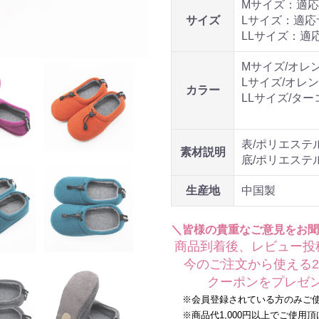
Mサイズ：適応サイ
サイズ
Lサイズ：適応サイ
LLサイズ：適応サ
Mサイズ/オレ
Lサイズ/オレ
カラー
LLサイズ/タ
表/ポリエステ
素材説明
底/ポリエステ
生産地
中国製
＼皆様の貴重なご意見をお聞
商品到着後、レビュー投
今のご注文から使える20
クーポンをプレゼン
※会員登録されている方のみご使
※商品代1,000円以上でご使用頂