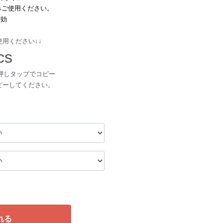
ご使用ください。
有効
用ください↓↓
cs
押しタップでコピー
ピーしてください。
れる