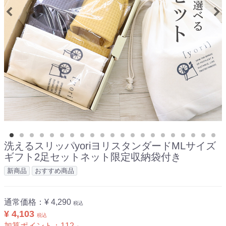
洗えるスリッパyoriヨリスタンダードMLサイズ
ギフト2足セットネット限定収納袋付き
新商品
おすすめ商品
通常価格：
¥ 4,290
税込
¥ 4,103
税込
加算ポイント：
112