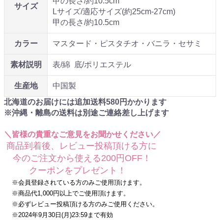
甲の長さ/約10.5cm
サイズ
Lサイズ/適応サイズ(約25cm-27cm)
甲の長さ/約10.5cm
カラー
マスタード・ピスタチオ・バニラ・セサミ
素材説明
表/綿 底/ポリエステル
生産地
中国製
北海道のお届けには追加送料
580
円かかります
※沖縄・離島の送料は別途ご連絡差し上げます
＼皆様の貴重なご意見をお聞かせください／
商品到着後、レビュー投稿頂ける方に
今のご注文から使える200円OFF！
クーポンをプレゼント！
※会員登録されている方のみご使用頂けます。
※商品代1,000円以上でご使用頂けます。
※必ずレビュー投稿頂ける方のみご使用ください。
※2024年9月30日(月)23:59まで有効