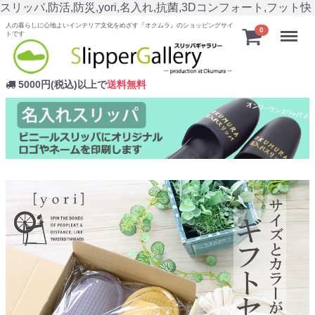
スリッパ,防活,防災,yori,名入れ,抗菌,3Dコンフォート,フット快
人の暮らしに心地よいインテリア文化をめざす『オクムラ』のショッピングサイ
Menu
0
トです
5000円(税込)以上で
送料無料