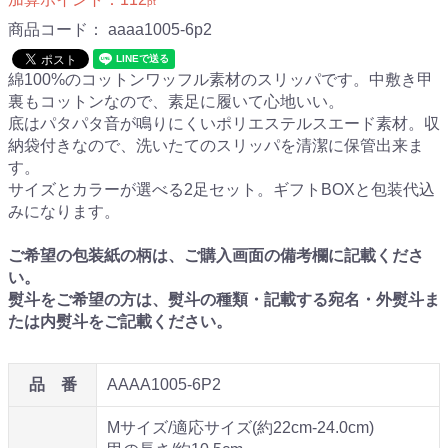
pt
商品コード：
aaaa1005-6p2
綿100%のコットンワッフル素材のスリッパです。中敷き甲
裏もコットンなので、素足に履いて心地いい。
底はパタパタ音が鳴りにくいポリエステルスエード素材。収
納袋付きなので、洗いたてのスリッパを清潔に保管出来ま
す。
サイズとカラーが選べる2足セット。ギフトBOXと包装代込
みになります。
ご希望の包装紙の柄は、ご購入画面の備考欄に記載くださ
い。
熨斗をご希望の方は、熨斗の種類・記載する宛名・外熨斗ま
たは内熨斗をご記載ください。
品 番
AAAA1005-6P2
Mサイズ/適応サイズ(約22cm-24.0cm)