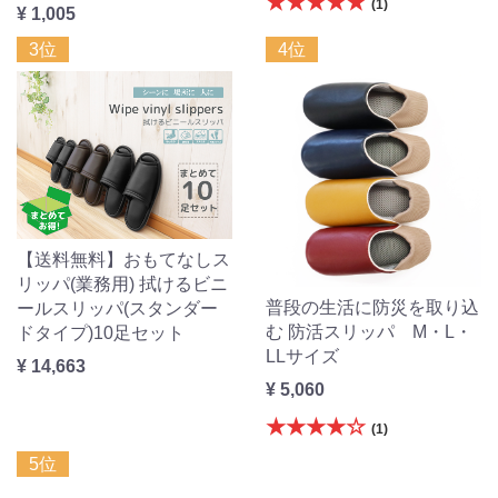
★★★★★
(1)
¥ 1,005
3位
4位
【送料無料】おもてなしス
リッパ(業務用) 拭けるビニ
普段の生活に防災を取り込
ールスリッパ(スタンダー
む 防活スリッパ M・L・
ドタイプ)10足セット
LLサイズ
¥ 14,663
¥ 5,060
★★★★☆
(1)
5位