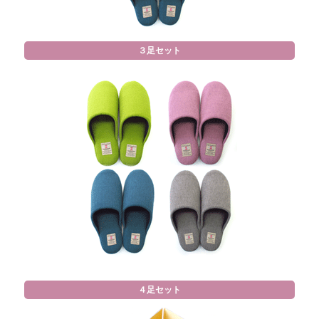
３足セット
４足セット