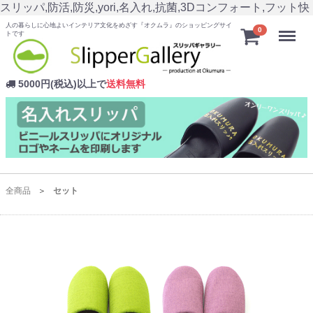
スリッパ,防活,防災,yori,名入れ,抗菌,3Dコンフォート,フット快
人の暮らしに心地よいインテリア文化をめざす『オクムラ』のショッピングサイ
Menu
0
トです
5000円(税込)以上で
送料無料
全商品
セット