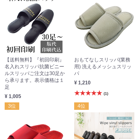
【送料無料】『初回印刷』
おもてなしスリッパ(業務
名入れスリッパ抗菌ビニー
用) 洗えるメッシュスリッ
ルスリッパご注文は30足か
パ
ら承ります。表示価格は１
¥ 1,210
足
★★★★★
(1)
¥ 1,005
3位
4位