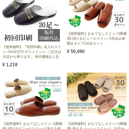
【送料無料】おもてなしスリッパ(業務
用) 拭けるビニールスリッパ(吊込み前
開きタイプ)30足セット
【送料無料】『初回印刷』名入れスリ
¥ 50,490
ッパGUESTIT-ゲストイット- ご注文は
30足から承ります。 表示価格は１足
¥ 1,218
【送料無料】おもてなしスリッパ(業務
【送料無料】おもてなしスリッパ(業務
用) 拭けるビニールスリッパ(吊込み前
用) 洗えるメッシュスリッパ 30足セ