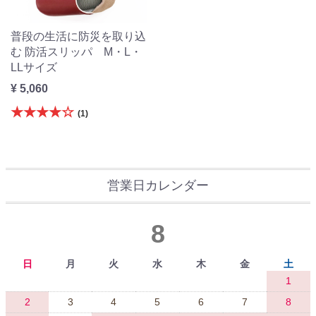
普段の生活に防災を取り込
む 防活スリッパ M・L・
LLサイズ
¥ 5,060
★★★★☆
(1)
営業日カレンダー
8
日
月
火
水
木
金
土
1
2
3
4
5
6
7
8