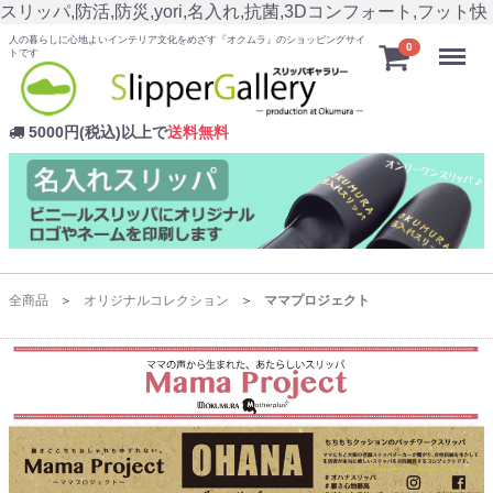
スリッパ,防活,防災,yori,名入れ,抗菌,3Dコンフォート,フット快
人の暮らしに心地よいインテリア文化をめざす『オクムラ』のショッピングサイ
Menu
0
トです
5000円(税込)以上で
送料無料
全商品
オリジナルコレクション
ママプロジェクト