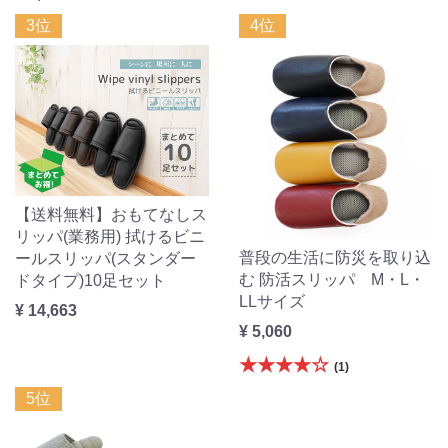
3位
4位
【送料無料】おもてなしス
リッパ(業務用) 拭けるビニ
普段の生活に防災を取り込
ールスリッパ(スタンダー
む 防活スリッパ M・L・
ドタイプ)10足セット
LLサイズ
¥ 14,663
¥ 5,060
★★★★☆
(1)
5位