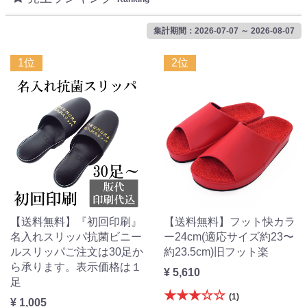
集計期間：2026-07-07 ～ 2026-08-07
1位
2位
【送料無料】『初回印刷』
【送料無料】フット快カラ
名入れスリッパ抗菌ビニー
ー24cm(適応サイズ約23〜
ルスリッパご注文は30足か
約23.5cm)旧フット楽
ら承ります。表示価格は１
¥ 5,610
足
★★★☆☆
(1)
¥ 1,005