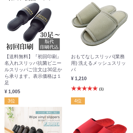
【送料無料】『初回印刷』
おもてなしスリッパ(業務
名入れスリッパ抗菌ビニー
用) 洗えるメッシュスリッ
ルスリッパご注文は30足か
パ
ら承ります。表示価格は１
¥ 1,210
足
★★★★★
(1)
¥ 1,005
3位
4位