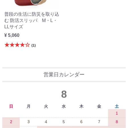
普段の生活に防災を取り込
む 防活スリッパ M・L・
LLサイズ
¥ 5,060
★★★★☆
(1)
営業日カレンダー
8
日
月
火
水
木
金
土
1
2
3
4
5
6
7
8