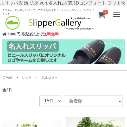
スリッパ,防活,防災,yori,名入れ,抗菌,3Dコンフォート,フット快
人の暮らしに心地よいインテリア文化をめざす『オクムラ』のショッピングサイ
Menu
0
トです
5000円(税込)以上で
送料無料
全商品
セット
３足セット
全
2
件