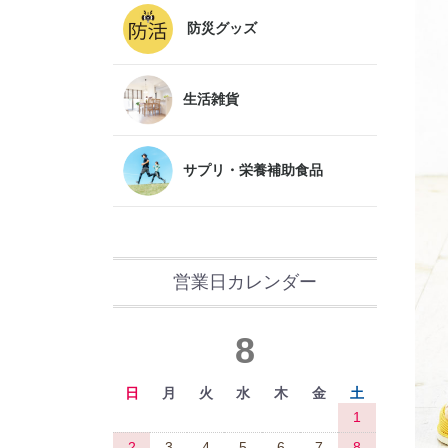
防災グッズ
生活雑貨
サプリ・栄養補助食品
営業日カレンダー
8
日
月
火
水
木
金
土
1
2
3
4
5
6
7
8