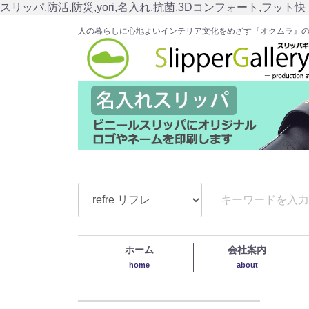
スリッパ,防活,防災,yori,名入れ,抗菌,3Dコンフォート,フット快
人の暮らしに心地よいインテリア文化をめざす『オクムラ』
ホーム
会社案内
home
about