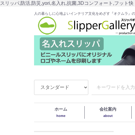
スリッパ,防活,防災,yori,名入れ,抗菌,3Dコンフォート,フット快
人の暮らしに心地よいインテリア文化をめざす『オクムラ』
ホーム
会社案内
home
about