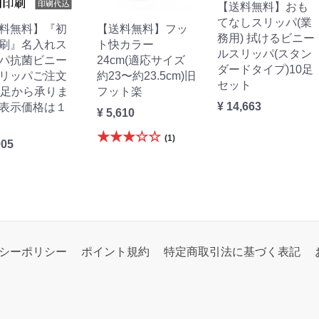
【送料無料】おも
てなしスリッパ(業
料無料】『初
【送料無料】フッ
務用) 拭けるビニー
刷』名入れス
ト快カラー
ルスリッパ(スタン
パ抗菌ビニー
24cm(適応サイズ
ダードタイプ)10足
リッパご注文
約23〜約23.5cm)旧
セット
0足から承りま
フット楽
¥ 14,663
表示価格は１
¥ 5,610
★★★☆☆
(1)
005
シーポリシー
ポイント規約
特定商取引法に基づく表記