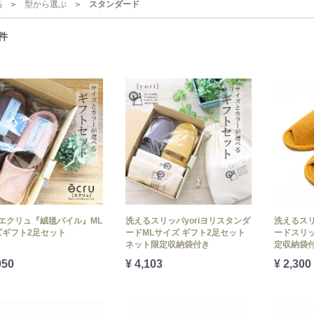
品
型から選ぶ
スタンダード
件
u-エクリュ『絨毯パイル』ML
洗えるスリッパyoriヨリスタンダ
洗えるスリ
ズギフト2足セット
ードMLサイズ ギフト2足セット
ードスリッ
ネット限定収納袋付き
定収納袋
950
¥ 4,103
¥ 2,300