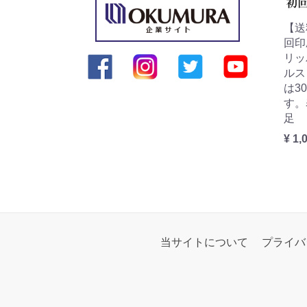
【送
回印
リッ
ルス
は3
す。
足
¥ 1,
当サイトについて
プライバ