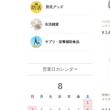
防災グッズ
ハリ
生活雑貨
ンメ
¥ 1,
サプリ・栄養補助食品
営業日カレンダー
8
世界
日
月
火
水
木
金
土
クス
1
2
3
4
5
6
7
8