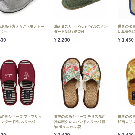
のある弾力さらさらモノトー
洗えるスリッパyoriパイルスタン
世界の名画
ッシュ
ダードML収納袋付
い草畳ML
430
¥ 2,200
¥ 1,430
の名画シリーズ ファブリッ
世界の名画シリーズ モリス風西
世界の名画
タンダードMLスリッパ
洋絵画クロスバンドスリッパ 植
絵画スリッ
物 ボタニカル 花