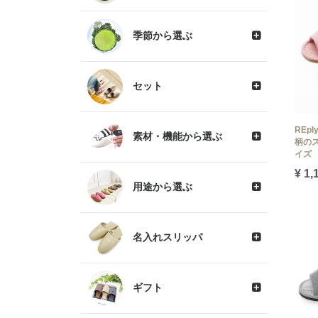
季節から選ぶ
セット
REp
素材・機能から選ぶ
柄の
イズ
¥ 1,
用途から選ぶ
名入れスリッパ
ギフト