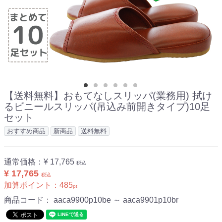
【送料無料】おもてなしスリッパ(業務用) 拭け
るビニールスリッパ(吊込み前開きタイプ)10足
セット
おすすめ商品
新商品
送料無料
通常価格：
¥ 17,765
税込
¥ 17,765
税込
加算ポイント：
485
pt
商品コード：
aaca9900p10be ～ aaca9901p10br