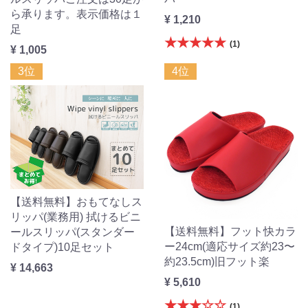
ら承ります。表示価格は１
¥ 1,210
足
★★★★★
(1)
¥ 1,005
3位
4位
【送料無料】おもてなしス
リッパ(業務用) 拭けるビニ
【送料無料】フット快カラ
ールスリッパ(スタンダー
ー24cm(適応サイズ約23〜
ドタイプ)10足セット
約23.5cm)旧フット楽
¥ 14,663
¥ 5,610
★★★☆☆
(1)