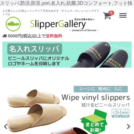
スリッパ,防活,防災,yori,名入れ,抗菌,3Dコンフォート,フット快
人の暮らしに心地よいインテリア文化をめざす『オクムラ』のショッピングサイ
Menu
0
トです
5000円(税込)以上で
送料無料