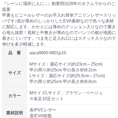
『シーンに場所に人に...』創業明治28年のオクムラからのご
提案
甲裏もビニールレザーのお手入れ簡単アニリンレザースリッ
パです♪底が厚めのしっかりしたEVA素材なので色々な床材
に順応します。かかとには厚めのクッション入りなので履き
心地も抜群！底材と中敷きが厚めなのでパンツの裾が地面に
着きにくいです。つま先と足入れ口にはステッチ入りなので
伸びを多少軽減します。
品 番
aaca9900-9901p10
Mサイズ：適応サイズ(約23cm～25cm)
甲の周り/約25cm 甲の長さ/約8.2cm
サイズ
Lサイズ：適応サイズ(約25.5cm～27cm)
甲の周り/約25cm 甲の長さ/約8.8cm
MサイズLサイズ：ブラウン・ベージュ
カラー
※各足10足セット
表/PVCレザー
素材説明
底/EVA樹脂