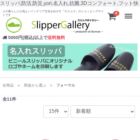
スリッパ,防活,防災,yori,名入れ,抗菌,3Dコンフォート,フット快
人の暮らしに心地よいインテリア文化をめざす『オクムラ』のショッピングサイ
Menu
0
トです
5000円(税込)以上で
送料無料
全商品
用途から選ぶ
フォーマル
全
11
件