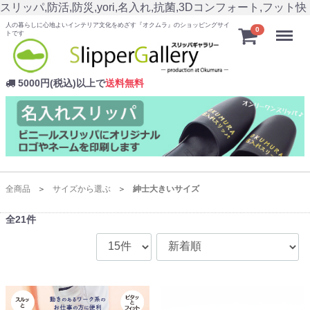
スリッパ,防活,防災,yori,名入れ,抗菌,3Dコンフォート,フット快
人の暮らしに心地よいインテリア文化をめざす『オクムラ』のショッピングサイ
Menu
0
トです
5000円(税込)以上で
送料無料
全商品
サイズから選ぶ
紳士大きいサイズ
全
21
件