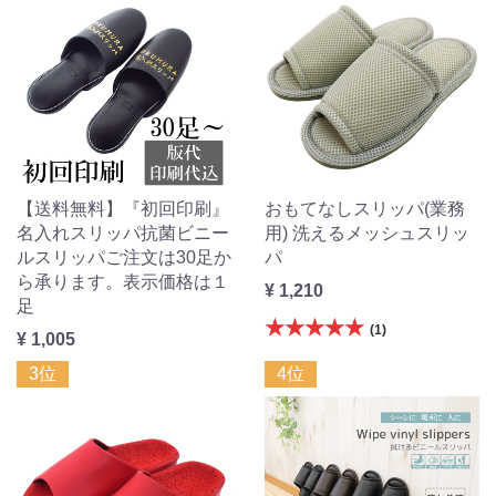
【送料無料】『初回印刷』
おもてなしスリッパ(業務
名入れスリッパ抗菌ビニー
用) 洗えるメッシュスリッ
ルスリッパご注文は30足か
パ
ら承ります。表示価格は１
¥ 1,210
足
★★★★★
(1)
¥ 1,005
3位
4位