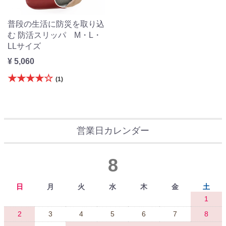
普段の生活に防災を取り込
む 防活スリッパ M・L・
LLサイズ
¥ 5,060
★★★★☆
(1)
営業日カレンダー
8
日
月
火
水
木
金
土
1
2
3
4
5
6
7
8