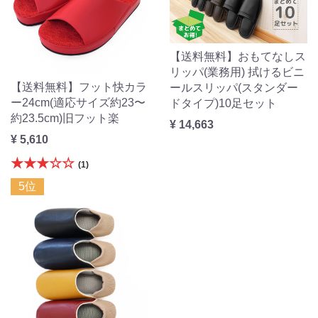
【送料無料】おもてなしス
リッパ(業務用) 拭けるビニ
【送料無料】フット快カラ
ールスリッパ(スタンダー
ー24cm(適応サイズ約23〜
ドタイプ)10足セット
約23.5cm)旧フット楽
¥ 14,663
¥ 5,610
★★★☆☆
(1)
5位