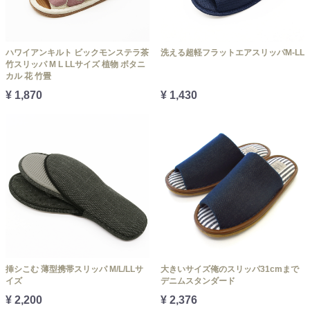
ハワイアンキルト ビックモンステラ茶
洗える超軽フラットエアスリッパM-LL
竹スリッパ M L LLサイズ 植物 ボタニ
カル 花 竹畳
¥ 1,870
¥ 1,430
挿シこむ 薄型携帯スリッパ M/L/LLサ
大きいサイズ俺のスリッパ31cmまで
イズ
デニムスタンダード
¥ 2,200
¥ 2,376