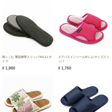
挿シこむ 薄型携帯スリッパ M/L/LLサ
エアパスインソールM L LLサイズスリ
イズ
ッパ
¥ 1,980
¥ 1,760