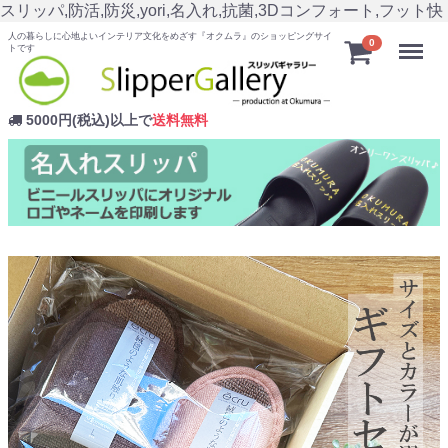
スリッパ,防活,防災,yori,名入れ,抗菌,3Dコンフォート,フット快
人の暮らしに心地よいインテリア文化をめざす『オクムラ』のショッピングサイ
Menu
0
トです
5000円(税込)以上で
送料無料