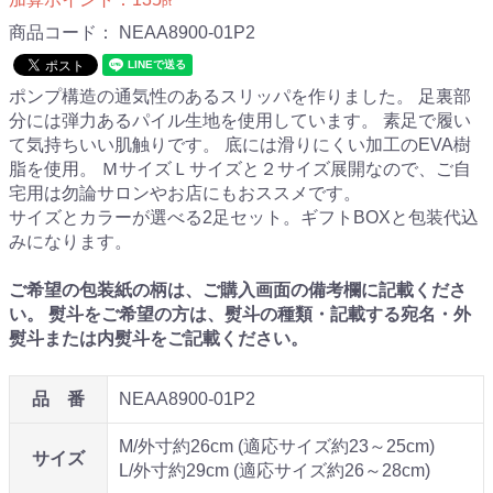
pt
商品コード：
NEAA8900-01P2
ポンプ構造の通気性のあるスリッパを作りました。 足裏部
分には弾力あるパイル生地を使用しています。 素足で履い
て気持ちいい肌触りです。 底には滑りにくい加工のEVA樹
脂を使用。 ＭサイズＬサイズと２サイズ展開なので、ご自
宅用は勿論サロンやお店にもおススメです。
サイズとカラーが選べる2足セット。ギフトBOXと包装代込
みになります。
ご希望の包装紙の柄は、ご購入画面の備考欄に記載くださ
い。 熨斗をご希望の方は、熨斗の種類・記載する宛名・外
熨斗または内熨斗をご記載ください。
品 番
NEAA8900-01P2
M/外寸約26cm (適応サイズ約23～25cm)
サイズ
L/外寸約29cm (適応サイズ約26～28cm)