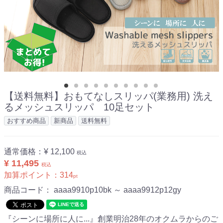
【送料無料】おもてなしスリッパ(業務用) 洗え
るメッシュスリッパ 10足セット
おすすめ商品
新商品
送料無料
通常価格：
¥ 12,100
税込
¥ 11,495
税込
加算ポイント：
314
pt
商品コード：
aaaa9910p10bk ～ aaaa9912p12gy
『シーンに場所に人に...』創業明治28年のオクムラからのご