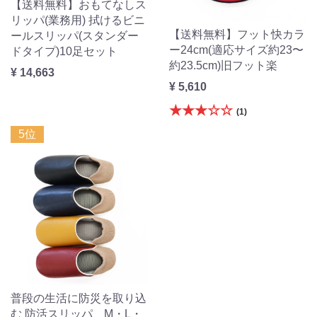
【送料無料】おもてなしス
リッパ(業務用) 拭けるビニ
【送料無料】フット快カラ
ールスリッパ(スタンダー
ー24cm(適応サイズ約23〜
ドタイプ)10足セット
約23.5cm)旧フット楽
¥ 14,663
¥ 5,610
★★★☆☆
(1)
5位
普段の生活に防災を取り込
む 防活スリッパ M・L・