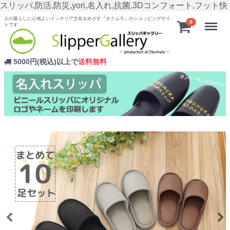
スリッパ,防活,防災,yori,名入れ,抗菌,3Dコンフォート,フット快
人の暮らしに心地よいインテリア文化をめざす『オクムラ』のショッピングサイ
Menu
0
トです
5000円(税込)以上で
送料無料