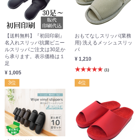
【送料無料】『初回印刷』
おもてなしスリッパ(業務
名入れスリッパ抗菌ビニー
用) 洗えるメッシュスリッ
ルスリッパご注文は30足か
パ
ら承ります。表示価格は１
¥ 1,210
足
★★★★★
(1)
¥ 1,005
3位
4位