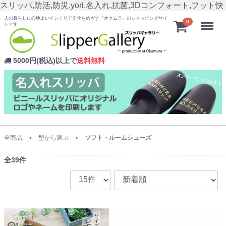
スリッパ,防活,防災,yori,名入れ,抗菌,3Dコンフォート,フット快
人の暮らしに心地よいインテリア文化をめざす『オクムラ』のショッピングサイ
Menu
0
トです
5000円(税込)以上で
送料無料
全商品
型から選ぶ
ソフト・ルームシューズ
全
39
件