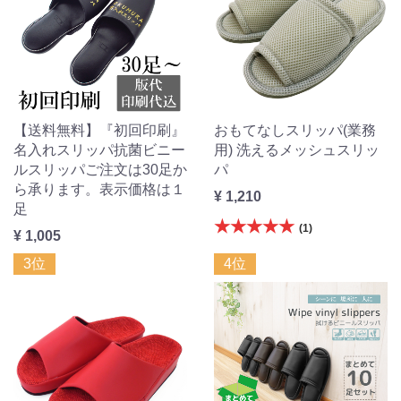
【送料無料】『初回印刷』
おもてなしスリッパ(業務
名入れスリッパ抗菌ビニー
用) 洗えるメッシュスリッ
ルスリッパご注文は30足か
パ
ら承ります。表示価格は１
¥ 1,210
足
★★★★★
(1)
¥ 1,005
3位
4位