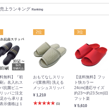
売上ランキング
Ranking
位
2位
3位
料無料】『初
おもてなしスリッ
【送料無料】フッ
刷』名入れス
パ(業務用) 洗える
ト快カラー
パ抗菌ビニー
メッシュスリッパ
24cm(適応サイズ
リッパご注文
約23〜約23.5cm)旧
¥ 1,210
0足から承りま
フット楽
★★★★★
表示価格は１
(1)
¥ 5,610