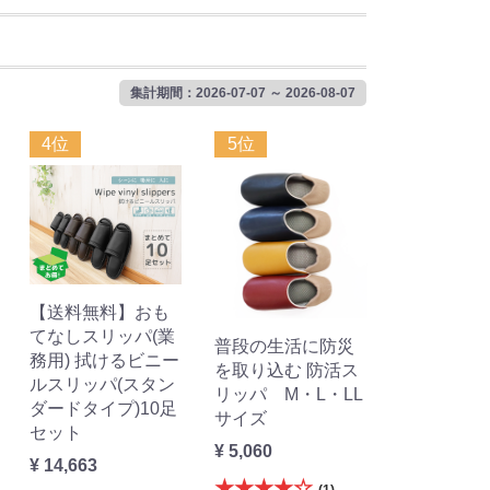
集計期間：2026-07-07 ～ 2026-08-07
4位
5位
【送料無料】おも
てなしスリッパ(業
普段の生活に防災
務用) 拭けるビニー
を取り込む 防活ス
ルスリッパ(スタン
リッパ M・L・LL
ダードタイプ)10足
サイズ
セット
¥ 5,060
¥ 14,663
★★★★☆