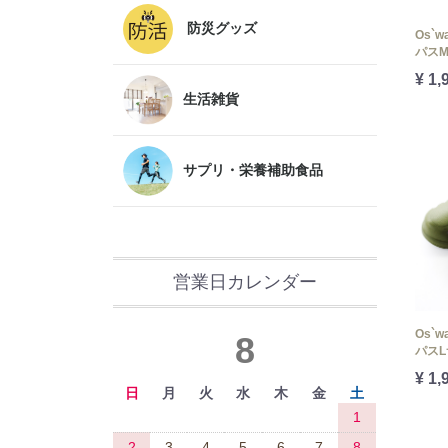
防災グッズ
Os`
パス
¥ 1,
生活雑貨
サプリ・栄養補助食品
営業日カレンダー
Os`
8
パス
¥ 1,
日
月
火
水
木
金
土
1
2
3
4
5
6
7
8