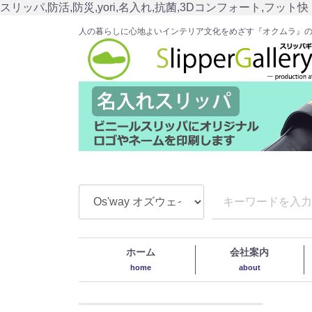
スリッパ,防活,防災,yori,名入れ,抗菌,3Dコンフォート,フット快
人の暮らしに心地よいインテリア文化をめざす『オクムラ』
ホーム
会社案内
home
about