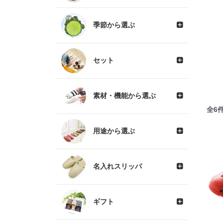
季節から選ぶ
セット
素材・機能から選ぶ
全
6
用途から選ぶ
名入れスリッパ
ギフト