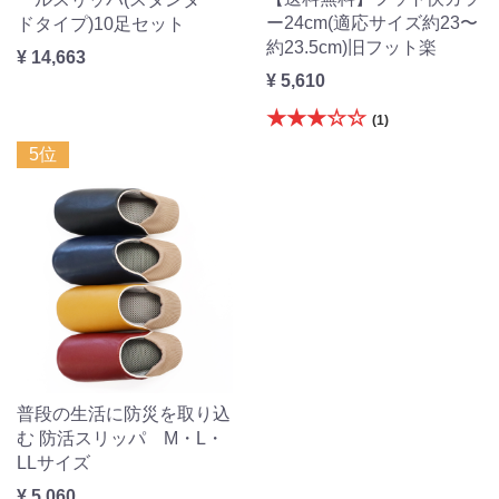
ー24cm(適応サイズ約23〜
ドタイプ)10足セット
約23.5cm)旧フット楽
¥ 14,663
¥ 5,610
★★★☆☆
(1)
5位
普段の生活に防災を取り込
む 防活スリッパ M・L・
LLサイズ
¥ 5,060