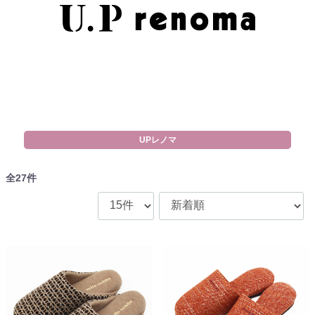
UPレノマ
全
27
件