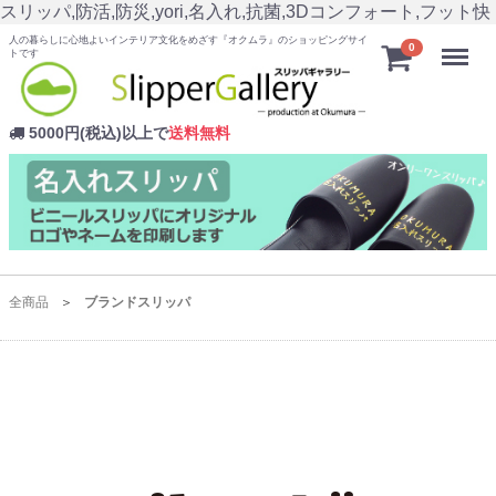
スリッパ,防活,防災,yori,名入れ,抗菌,3Dコンフォート,フット快
人の暮らしに心地よいインテリア文化をめざす『オクムラ』のショッピングサイ
Menu
0
トです
5000円(税込)以上で
送料無料
全商品
ブランドスリッパ