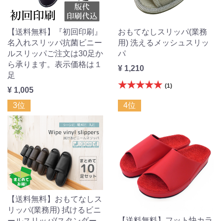
【送料無料】『初回印刷』
おもてなしスリッパ(業務
名入れスリッパ抗菌ビニー
用) 洗えるメッシュスリッ
ルスリッパご注文は30足か
パ
ら承ります。表示価格は１
¥ 1,210
足
★★★★★
(1)
¥ 1,005
3位
4位
【送料無料】おもてなしス
リッパ(業務用) 拭けるビニ
【送料無料】フット快カラ
ールスリッパ(スタンダー