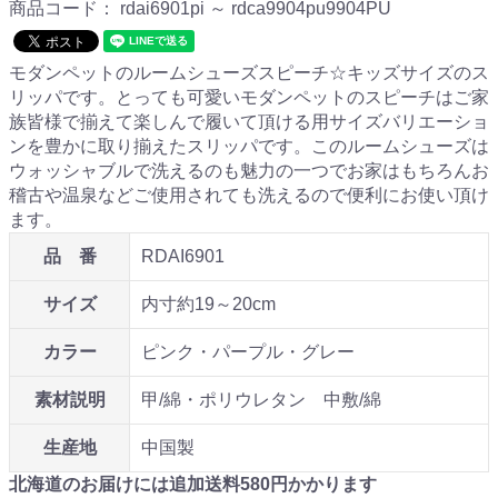
商品コード：
rdai6901pi ～ rdca9904pu9904PU
モダンペットのルームシューズスピーチ☆キッズサイズのス
リッパです。とっても可愛いモダンペットのスピーチはご家
族皆様で揃えて楽しんで履いて頂ける用サイズバリエーショ
ンを豊かに取り揃えたスリッパです。このルームシューズは
ウォッシャブルで洗えるのも魅力の一つでお家はもちろんお
稽古や温泉などご使用されても洗えるので便利にお使い頂け
ます。
品 番
RDAI6901
サイズ
内寸約19～20cm
カラー
ピンク・パープル・グレー
素材説明
甲/綿・ポリウレタン 中敷/綿
生産地
中国製
北海道のお届けには追加送料
580
円かかります