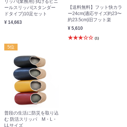
リッパ(業務用) 拭けるビニ
【送料無料】フット快カラ
ールスリッパ(スタンダー
ー24cm(適応サイズ約23〜
ドタイプ)10足セット
約23.5cm)旧フット楽
¥ 14,663
¥ 5,610
★★★☆☆
(1)
5位
普段の生活に防災を取り込
む 防活スリッパ M・L・
LLサイズ