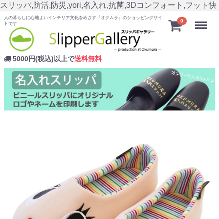
スリッパ,防活,防災,yori,名入れ,抗菌,3Dコンフォート,フット快
人の暮らしに心地よいインテリア文化をめざす『オクムラ』のショッピングサイ
Menu
0
トです
5000円(税込)以上で
送料無料