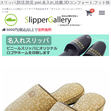
スリッパ,防活,防災,yori,名入れ,抗菌,3Dコンフォート,フット快
人の暮らしに心地よいインテリア文化をめざす『オクムラ』のショッピングサイ
Menu
0
トです
5000円(税込)以上で
送料無料