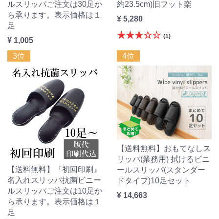
ルスリッパご注文は30足か
約23.5cm)旧フット楽
ら承ります。表示価格は１
¥ 5,280
足
★★★☆☆
(1)
¥ 1,005
3位
4位
【送料無料】おもてなしス
リッパ(業務用) 拭けるビニ
【送料無料】『初回印刷』
ールスリッパ(スタンダー
名入れスリッパ抗菌ビニー
ドタイプ)10足セット
ルスリッパご注文は10足か
¥ 14,663
ら承ります。表示価格は１
足