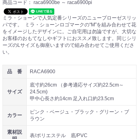
商品コード：
raca6900be ～ raca6900pi
ミラ・ショーンで人気定番シリーズのニュープローゼスリッ
パです。 ミラ・ショーンロゴマークの“M”を組み合わせて花
をイメージしたデザインに。ご自宅用は勿論ですが、大切な
お客様のおもてなしやギフトにおススメ致します。同じシリ
ーズのLサイズも御座いますので組み合わせてご使用くださ
い。
品 番
RACA6900
底寸約26cm （参考適応サイズ約22.5cm～
サイズ
24.5cm)
甲中心長さ約14cm 足入れ口約23.5cm
ピンク・ベージュ・ブラック・グリーン・ブ
カラー
ラウン
素材説
表/ポリエステル 底/PVC
明