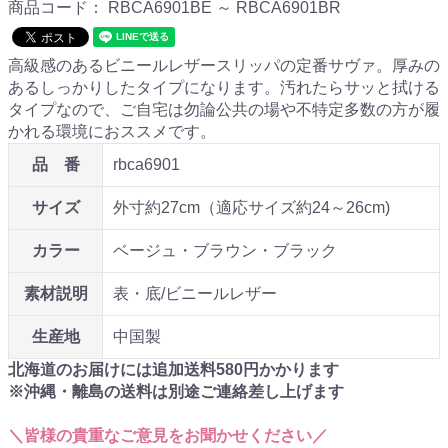
商品コード：
RBCA6901BE ～ RBCA6901BR
高級感のあるビニールレザースリッパの定番サヴァ。厚みの
あるしっかりしたタイプになります。汚れたらサッと拭ける
タイプなので、ご自宅は勿論公共の場や不特定多数の方が履
かれる環境におススメです。
品 番
rbca6901
サイズ
外寸約27cm（適応サイズ約24～26cm)
カラー
ベージュ・ブラウン・ブラック
素材説明
表・底/ビニールレザー
生産地
中国製
北海道のお届けには追加送料
580
円かかります
※沖縄・離島の送料は別途ご連絡差し上げます
＼皆様の貴重なご意見をお聞かせください／