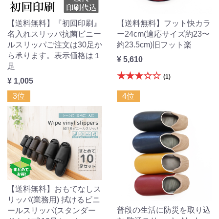
【送料無料】『初回印刷』
【送料無料】フット快カラ
名入れスリッパ抗菌ビニー
ー24cm(適応サイズ約23〜
ルスリッパご注文は30足か
約23.5cm)旧フット楽
ら承ります。表示価格は１
¥ 5,610
足
★★★☆☆
(1)
¥ 1,005
3位
4位
【送料無料】おもてなしス
リッパ(業務用) 拭けるビニ
普段の生活に防災を取り込
ールスリッパ(スタンダー