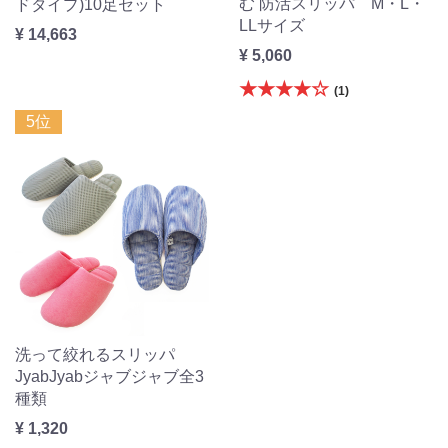
む 防活スリッパ M・L・
ドタイプ)10足セット
LLサイズ
¥ 14,663
¥ 5,060
★★★★☆
(1)
5位
洗って絞れるスリッパ
JyabJyabジャブジャブ全3
種類
¥ 1,320