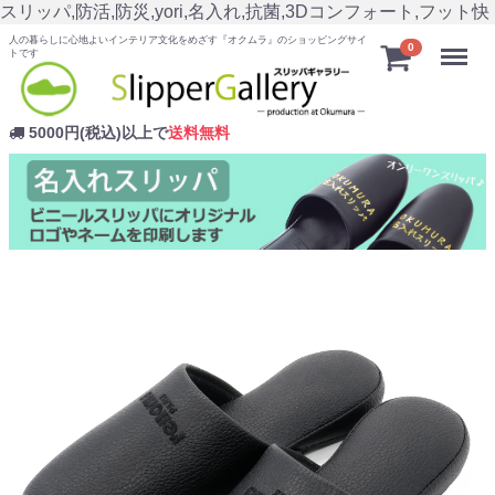
スリッパ,防活,防災,yori,名入れ,抗菌,3Dコンフォート,フット快
人の暮らしに心地よいインテリア文化をめざす『オクムラ』のショッピングサイ
Menu
0
トです
5000円(税込)以上で
送料無料