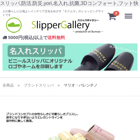
スリッパ,防活,防災,yori,名入れ,抗菌,3Dコンフォート,フット快
人の暮らしに心地よいインテリア文化をめざす『オクムラ』のショッピングサイ
Menu
0
トです
5000円(税込)以上で
送料無料
全商品
ブランドスリッパ
マリオ・バレンチノ