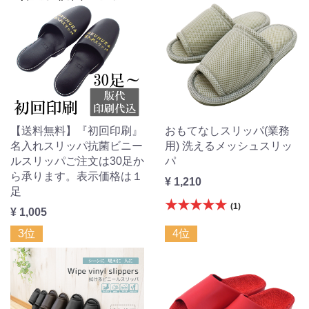
【送料無料】『初回印刷』
おもてなしスリッパ(業務
名入れスリッパ抗菌ビニー
用) 洗えるメッシュスリッ
ルスリッパご注文は30足か
パ
ら承ります。表示価格は１
¥ 1,210
足
★★★★★
(1)
¥ 1,005
3位
4位