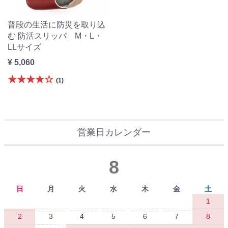
普段の生活に防災を取り込
む 防活スリッパ M・L・
LLサイズ
¥ 5,060
★★★★☆
(1)
営業日カレンダー
8
日
月
火
水
木
金
土
1
2
3
4
5
6
7
8