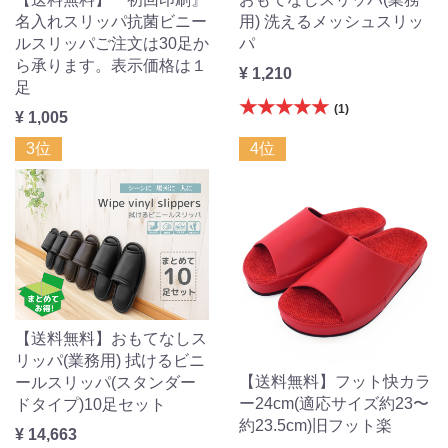
名入れスリッパ抗菌ビニー
用) 洗えるメッシュスリッ
ルスリッパご注文は30足か
パ
ら承ります。表示価格は１
¥ 1,210
足
★★★★★
(1)
¥ 1,005
3位
4位
【送料無料】おもてなしス
リッパ(業務用) 拭けるビニ
【送料無料】フット快カラ
ールスリッパ(スタンダー
ー24cm(適応サイズ約23〜
ドタイプ)10足セット
約23.5cm)旧フット楽
¥ 14,663