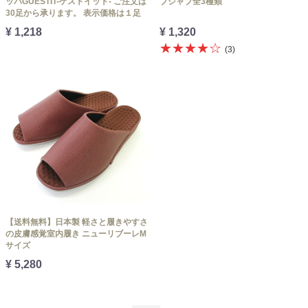
ッパGUESTIT-ゲストイット- ご注文は
ブジャブ全3種類
30足から承ります。 表示価格は１足
¥ 1,218
¥ 1,320
★★★★☆
(3)
【送料無料】日本製 軽さと履きやすさ
の皮膚感覚室内履き ニューリブーレM
サイズ
¥ 5,280