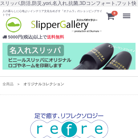
スリッパ,防活,防災,yori,名入れ,抗菌,3Dコンフォート,フット快
人の暮らしに心地よいインテリア文化をめざす『オクムラ』のショッピングサイ
Menu
0
トです
5000円(税込)以上で
送料無料
全商品
オリジナルコレクション