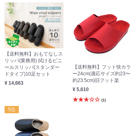
【送料無料】おもてなしス
リッパ(業務用) 拭けるビニ
【送料無料】フット快カラ
ールスリッパ(スタンダー
ー24cm(適応サイズ約23〜
ドタイプ)10足セット
約23.5cm)旧フット楽
¥ 14,663
¥ 5,610
★★★☆☆
(1)
5位