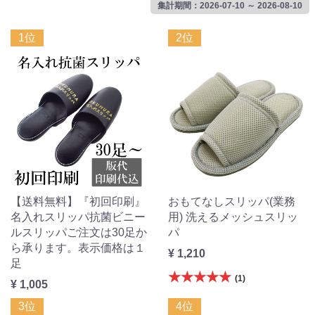
集計期間：2026-07-10 ～ 2026-08-10
1位
2位
【送料無料】『初回印刷』
おもてなしスリッパ(業務
名入れスリッパ抗菌ビニー
用) 洗えるメッシュスリッ
ルスリッパご注文は30足か
パ
ら承ります。表示価格は１
¥ 1,210
足
★★★★★
(1)
¥ 1,005
3位
4位