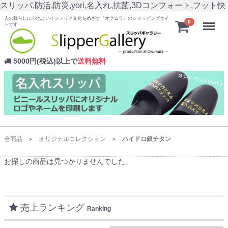
スリッパ,防活,防災,yori,名入れ,抗菌,3Dコンフォート,フット快
人の暮らしに心地よいインテリア文化をめざす『オクムラ』のショッピングサイ
Menu
0
トです
5000円(税込)以上で
送料無料
全商品
オリジナルコレクション
ハイドロ銀チタン
お探しの商品は見つかりませんでした。
売上ランキング
Ranking