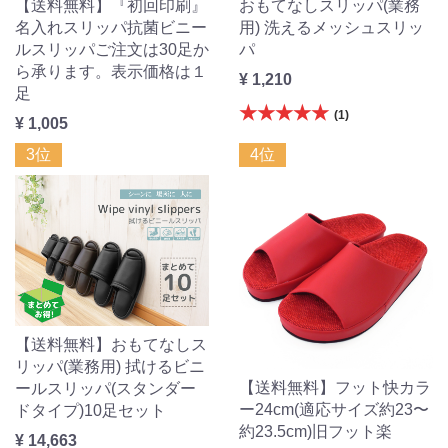
【送料無料】『初回印刷』
おもてなしスリッパ(業務
名入れスリッパ抗菌ビニー
用) 洗えるメッシュスリッ
ルスリッパご注文は30足か
パ
ら承ります。表示価格は１
¥ 1,210
足
★★★★★
(1)
¥ 1,005
3位
4位
【送料無料】おもてなしス
リッパ(業務用) 拭けるビニ
【送料無料】フット快カラ
ールスリッパ(スタンダー
ー24cm(適応サイズ約23〜
ドタイプ)10足セット
約23.5cm)旧フット楽
¥ 14,663