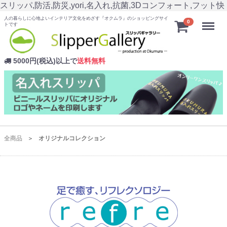
スリッパ,防活,防災,yori,名入れ,抗菌,3Dコンフォート,フット快
人の暮らしに心地よいインテリア文化をめざす『オクムラ』のショッピングサイ
Menu
0
トです
5000円(税込)以上で
送料無料
全商品
オリジナルコレクション