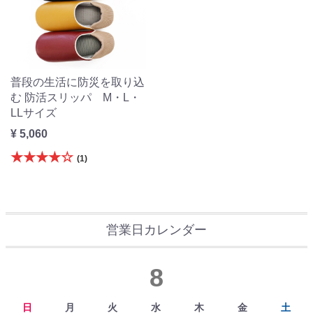
普段の生活に防災を取り込
む 防活スリッパ M・L・
LLサイズ
¥ 5,060
★★★★☆
(1)
営業日カレンダー
8
日
月
火
水
木
金
土