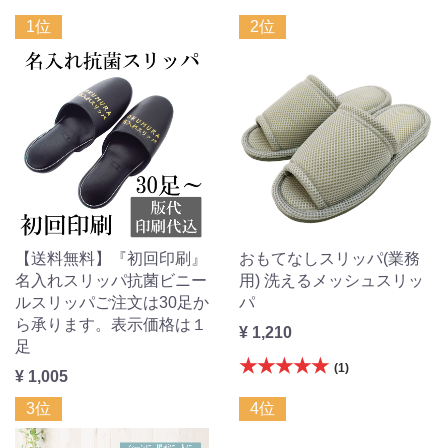
1位
2位
【送料無料】『初回印刷』
おもてなしスリッパ(業務
名入れスリッパ抗菌ビニー
用) 洗えるメッシュスリッ
ルスリッパご注文は30足か
パ
ら承ります。表示価格は１
¥ 1,210
足
★★★★★
(1)
¥ 1,005
3位
4位