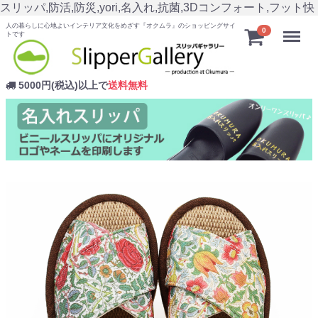
スリッパ,防活,防災,yori,名入れ,抗菌,3Dコンフォート,フット快
人の暮らしに心地よいインテリア文化をめざす『オクムラ』のショッピングサイ
Menu
0
トです
5000円(税込)以上で
送料無料