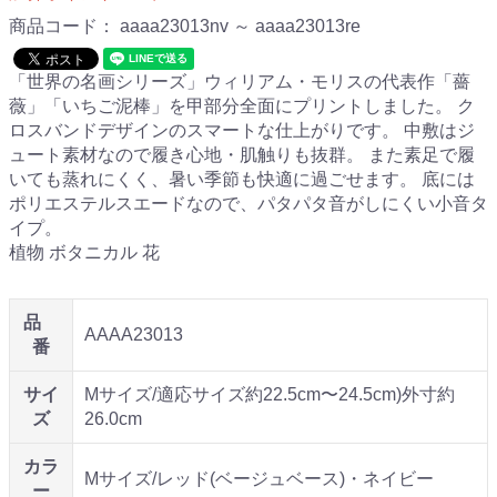
商品コード：
aaaa23013nv ～ aaaa23013re
「世界の名画シリーズ」ウィリアム・モリスの代表作「薔
薇」「いちご泥棒」を甲部分全面にプリントしました。 ク
ロスバンドデザインのスマートな仕上がりです。 中敷はジ
ュート素材なので履き心地・肌触りも抜群。 また素足で履
いても蒸れにくく、暑い季節も快適に過ごせます。 底には
ポリエステルスエードなので、パタパタ音がしにくい小音タ
イプ。
植物 ボタニカル 花
品
AAAA23013
番
サイ
Mサイズ/適応サイズ約22.5cm〜24.5cm)外寸約
ズ
26.0cm
カラ
Mサイズ/レッド(ベージュベース)・ネイビー
ー