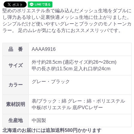
堅めのポリエステル糸で編み込んだメッシュ生地をダブルに
し弾力ある珍しい足裏快適メッシュ生地に仕上がりました。
シンプルだけど使いやすいグレーとブラックのモノトーンカ
ラー。 足のムレが気になる方におススメスリッパです。
品 番
AAAA9916
外寸約28.5cm (適応サイズ約26〜28cm)
サイズ
甲の長さ/約11.5cm 足入れ口/約24cm
グレー・ブラック
カラー
表/ブラック：綿 グレー：綿・ポリエステル
素材説明
中板/ポリエステル 底/PVCレザー
生産地
中国製
北海道のお届けには追加送料
580
円かかります