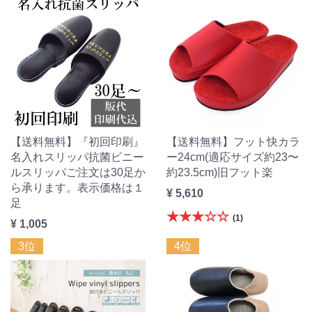
【送料無料】『初回印刷』
【送料無料】フット快カラ
名入れスリッパ抗菌ビニー
ー24cm(適応サイズ約23〜
ルスリッパご注文は30足か
約23.5cm)旧フット楽
ら承ります。表示価格は１
¥ 5,610
足
★★★☆☆
(1)
¥ 1,005
3位
4位