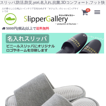
スリッパ,防活,防災,yori,名入れ,抗菌,3Dコンフォート,フット快
人の暮らしに心地よいインテリア文化をめざす『オクムラ』のショッピングサイ
Menu
0
トです
5000円(税込)以上で
送料無料