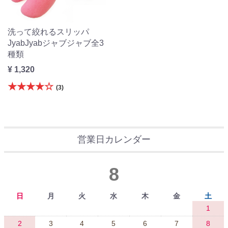
洗って絞れるスリッパ
JyabJyabジャブジャブ全3
種類
¥ 1,320
★★★★☆
(3)
営業日カレンダー
8
日
月
火
水
木
金
土
1
2
3
4
5
6
7
8