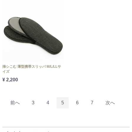
挿シこむ 薄型携帯スリッパ M/L/LLサ
イズ
¥ 2,200
前へ
3
4
5
6
7
次へ