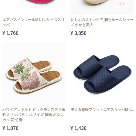
エアパスインソールM L LLサイズスリ
足もとのスキンケア 潤うルームシュー
ッパ
ズ かかと美人
¥ 1,760
¥ 3,850
ハワイアンキルト ビックモンステラ茶
洗える超軽フラットエアスリッパM-LL
竹スリッパ M L LLサイズ 植物 ボタニ
カル 花 竹畳
¥ 1,870
¥ 1,430