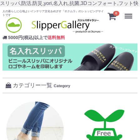
スリッパ,防活,防災,yori,名入れ,抗菌,3Dコンフォート,フット快
人の暮らしに心地よいインテリア文化をめざす『オクムラ』のショッピングサイ
Menu
0
トです
5000円(税込)以上で
送料無料
カテゴリー一覧
Category