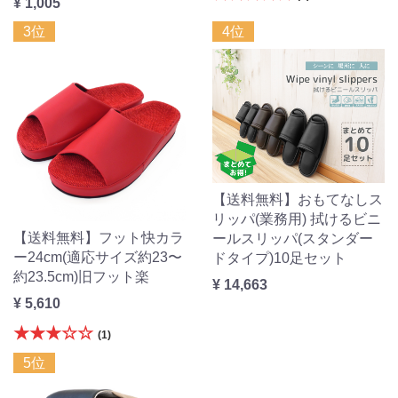
¥ 1,005
3位
4位
【送料無料】おもてなしス
リッパ(業務用) 拭けるビニ
【送料無料】フット快カラ
ールスリッパ(スタンダー
ー24cm(適応サイズ約23〜
ドタイプ)10足セット
約23.5cm)旧フット楽
¥ 14,663
¥ 5,610
★★★☆☆
(1)
5位