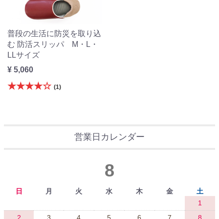
普段の生活に防災を取り込
む 防活スリッパ M・L・
LLサイズ
¥ 5,060
★★★★☆
(1)
営業日カレンダー
8
日
月
火
水
木
金
土
1
2
3
4
5
6
7
8