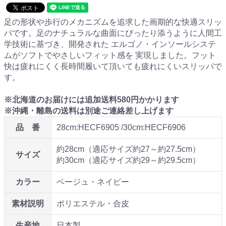
足の形状や歩行のメカニズムを追求した画期的な快適スリッ
パです。足のナチュラルな曲面にぴったり添うように人間工
学技術に基づき、開発された エルゴノ・インソールシステ
ムがソフトでやさしいフィット感を 実現しました。フット
快は疲れにくく長時間履いて頂いても疲れにくいスリッパで
す。
※
北海道のお届けには追加送料
580
円かかります
※沖縄・離島の送料は別途ご連絡差し上げます
品 番
28cm:HECF6905 /30cm:HECF6906
約28cm（適応サイズ約27～約27.5cm）
サイズ
約30cm（適応サイズ約29～約29.5cm）
カラー
ベージュ・ネイビー
素材説明
ポリエステル・合皮
生産地
日本製