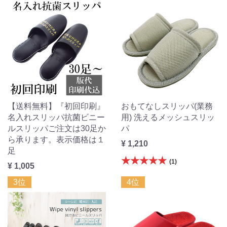
【送料無料】『初回印刷』
おもてなしスリッパ(業務
名入れスリッパ抗菌ビニー
用) 洗えるメッシュスリッ
ルスリッパご注文は30足か
パ
ら承ります。表示価格は１
¥ 1,210
足
★★★★★
(1)
¥ 1,005
3位
4位