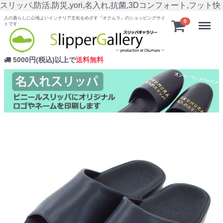
スリッパ,防活,防災,yori,名入れ,抗菌,3Dコンフォート,フット快
人の暮らしに心地よいインテリア文化をめざす『オクムラ』のショッピングサイ
Menu
0
トです
5000円(税込)以上で
送料無料