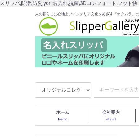
スリッパ,防活,防災,yori,名入れ,抗菌,3Dコンフォート,フット快
人の暮らしに心地よいインテリア文化をめざす『オクムラ』
ホーム
会社案内
home
about