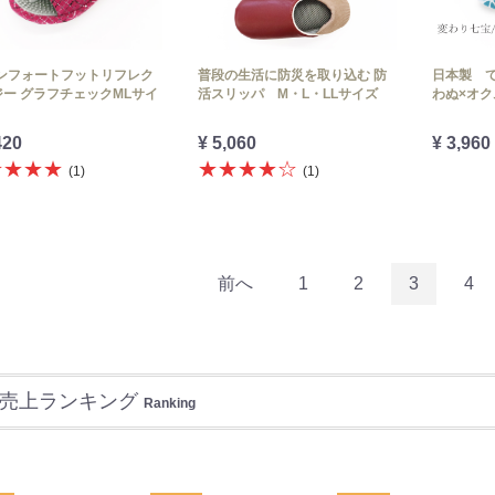
コンフォートフットリフレク
普段の生活に防災を取り込む 防
日本製 
ー グラフチェックMLサイ
活スリッパ M・L・LLサイズ
わぬ×オク
420
¥ 5,060
¥ 3,960
★★★★
★★★★☆
(1)
(1)
前へ
1
2
3
4
売上ランキング
Ranking