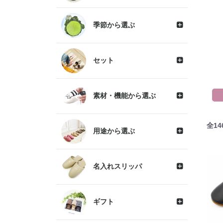
季節から選ぶ
セット
素材・機能から選ぶ
全
14
用途から選ぶ
名入れスリッパ
ギフト