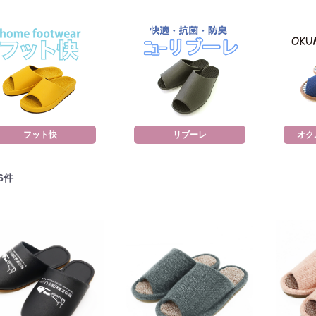
フット快
リブーレ
オク
6
件