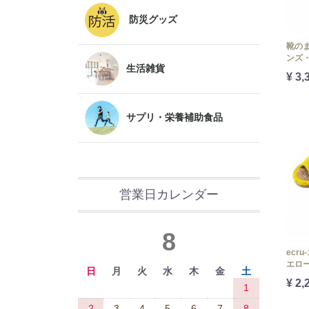
防災グッズ
靴の
ンズ
生活雑貨
¥ 3,
サプリ・栄養補助食品
営業日カレンダー
8
ecr
エロ
日
月
火
水
木
金
土
¥ 2,
1
2
3
4
5
6
7
8