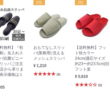
位
2位
3位
料無料】『初
おもてなしスリッ
【送料無料】フッ
刷』名入れス
パ(業務用) 洗える
ト快カラー
パ抗菌ビニー
メッシュスリッパ
24cm(適応サイズ
リッパご注文
約23〜約23.5cm)旧
¥ 1,210
0足から承りま
フット楽
★★★★★
表示価格は１
(1)
¥ 5,610
★★★☆☆
(1)
005