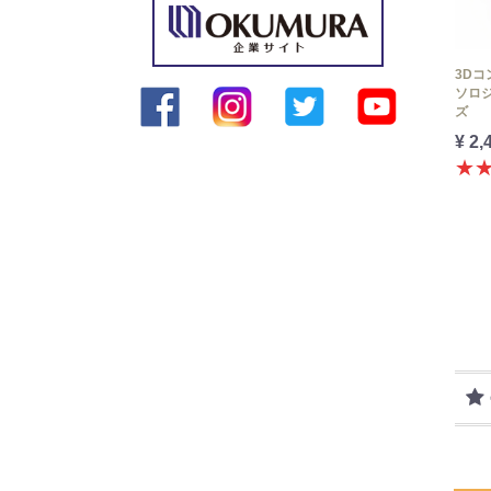
3D
ソロジ
ズ
¥ 2,
★