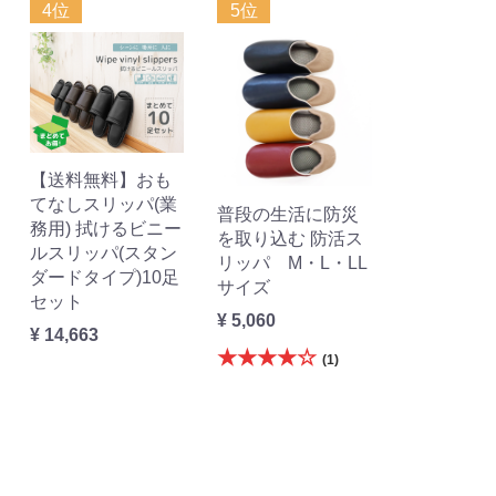
4位
5位
【送料無料】おも
てなしスリッパ(業
普段の生活に防災
務用) 拭けるビニー
を取り込む 防活ス
ルスリッパ(スタン
リッパ M・L・LL
ダードタイプ)10足
サイズ
セット
¥ 5,060
¥ 14,663
★★★★☆
(1)