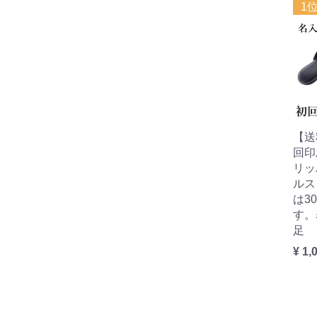
1
【送
回印
リッ
ルス
は3
す。
足
¥ 1,