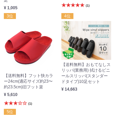
足
★★★★★
(1)
¥ 1,005
3位
4位
【送料無料】おもてなしス
リッパ(業務用) 拭けるビニ
【送料無料】フット快カラ
ールスリッパ(スタンダー
ー24cm(適応サイズ約23〜
ドタイプ)10足セット
約23.5cm)旧フット楽
¥ 14,663
¥ 5,610
★★★☆☆
(1)
5位