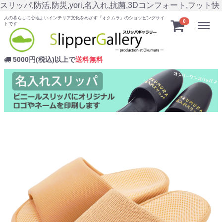
スリッパ,防活,防災,yori,名入れ,抗菌,3Dコンフォート,フット快
人の暮らしに心地よいインテリア文化をめざす『オクムラ』のショッピングサイ
Menu
0
トです
5000円(税込)以上で
送料無料