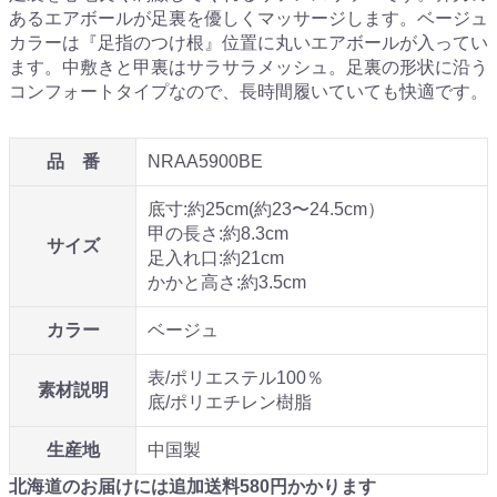
あるエアボールが足裏を優しくマッサージします。ベージュ
カラーは『足指のつけ根』位置に丸いエアボールが入ってい
ます。中敷きと甲裏はサラサラメッシュ。足裏の形状に沿う
コンフォートタイプなので、長時間履いていても快適です。
品 番
NRAA5900BE
底寸:約25cm(約23〜24.5cm）
甲の長さ:約8.3cm
サイズ
足入れ口:約21cm
かかと高さ:約3.5cm
カラー
ベージュ
表/ポリエステル100％
素材説明
底/ポリエチレン樹脂
生産地
中国製
北海道のお届けには追加送料
580
円かかります