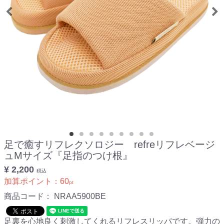
足で癒すリフレクソロジー refreリフレベージ
ュMサイズ『足指のつけ根』
¥ 2,200
税込
加算ポイント：
60
pt
商品コード：
NRAA5900BE
足裏を心地良く刺激してくれるリフレスリッパです。弾力の