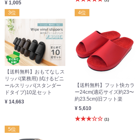
¥ 1,005
3位
4位
【送料無料】おもてなしス
リッパ(業務用) 拭けるビニ
【送料無料】フット快カラ
ールスリッパ(スタンダー
ー24cm(適応サイズ約23〜
ドタイプ)10足セット
約23.5cm)旧フット楽
¥ 14,663
¥ 5,610
★★★☆☆
(1)
5位