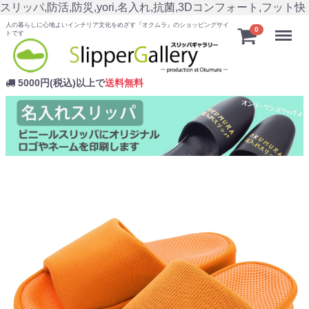
スリッパ,防活,防災,yori,名入れ,抗菌,3Dコンフォート,フット快
人の暮らしに心地よいインテリア文化をめざす『オクムラ』のショッピングサイ
Menu
0
トです
5000円(税込)以上で
送料無料