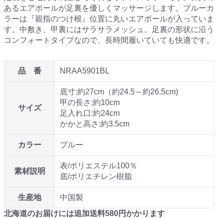
あるエアボールが足裏を優しくマッサージします。ブルーカ
ラーは『親指のつけ根』位置に丸いエアボールが入っていま
す。中敷き、甲裏にはサラサラメッシュ。足裏の形状に沿う
コンフォートタイプなので、長時間履いていても快適です。
品 番
NRAA5901BL
底寸:約27cm（約24.5～約26.5cm)
甲の長さ:約10cm
サイズ
足入れ口:約24cm
かかと高さ:約3.5cm
カラー
ブルー
表/ポリエステル100％
素材説明
底/ポリエチレン樹脂
生産地
中国製
北海道のお届けには追加送料
580
円かかります