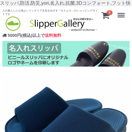
スリッパ,防活,防災,yori,名入れ,抗菌,3Dコンフォート,フット快
人の暮らしに心地よいインテリア文化をめざす『オクムラ』のショッピングサイ
Menu
0
トです
5000円(税込)以上で
送料無料