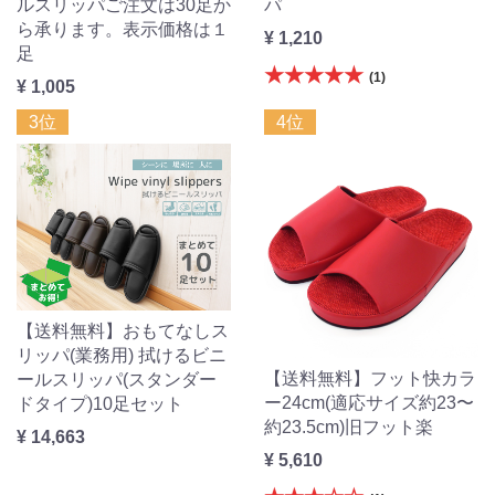
ルスリッパご注文は30足か
パ
ら承ります。表示価格は１
¥ 1,210
足
★★★★★
(1)
¥ 1,005
3位
4位
【送料無料】おもてなしス
リッパ(業務用) 拭けるビニ
【送料無料】フット快カラ
ールスリッパ(スタンダー
ー24cm(適応サイズ約23〜
ドタイプ)10足セット
約23.5cm)旧フット楽
¥ 14,663
¥ 5,610