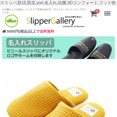
スリッパ,防活,防災,yori,名入れ,抗菌,3Dコンフォート,フット快
人の暮らしに心地よいインテリア文化をめざす『オクムラ』のショッピングサイ
Menu
0
トです
5000円(税込)以上で
送料無料