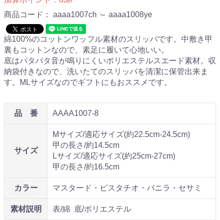
pt
商品コード：
aaaa1007ch ～ aaaa1008ye
綿100%のコットンワッフル素材のスリッパです。中敷き甲
裏もコットンなので、素足に履いて心地いい。
底はパタパタ音が鳴りにくいポリエステルスエード素材。収
納袋付きなので、洗いたてのスリッパを清潔に保管出来ま
す。MLサイズなのでギフトにもおススメです。
品 番
AAAA1007-8
Mサイズ/適応サイズ(約22.5cm-24.5cm)
甲の長さ/約14.5cm
サイズ
Lサイズ/適応サイズ(約25cm-27cm)
甲の長さ/約16.5cm
カラー
マスタード・ピスタチオ・バニラ・セサミ
素材説明
表/綿 底/ポリエステル