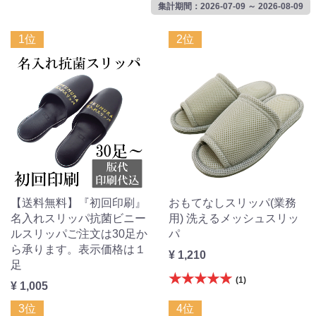
集計期間：2026-07-09 ～ 2026-08-09
1位
2位
【送料無料】『初回印刷』
おもてなしスリッパ(業務
名入れスリッパ抗菌ビニー
用) 洗えるメッシュスリッ
ルスリッパご注文は30足か
パ
ら承ります。表示価格は１
¥ 1,210
足
★★★★★
(1)
¥ 1,005
3位
4位