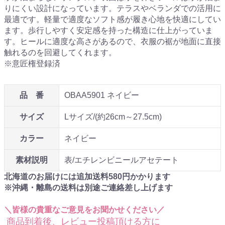
りにくい設計になっています。テラスやベランダでの活用に
最適です。軽量で適度なソフト感が履き心地を快適にしてい
ます。歩行しやすく安定感を持った構造に仕上がっていま
す。ヒールに適度な高さがあるので、衣服の裾が地面に直接
触れるのを回避してくれます。
※意匠権登録済
品 番
OBAA5901 ネイビー
サイズ
Lサイズ/(約26cm～27.5cm)
カラー
ネイビー
素材説明
表/エチレンビニールアセテート
北海道のお届けには追加送料
580
円かかります
※沖縄・離島の送料は別途ご連絡差し上げます
＼皆様の貴重なご意見をお聞かせください／
商品到着後、レビュー投稿頂ける方に