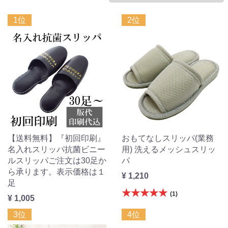
1位
2位
【送料無料】『初回印刷』
おもてなしスリッパ(業務
名入れスリッパ抗菌ビニー
用) 洗えるメッシュスリッ
ルスリッパご注文は30足か
パ
ら承ります。表示価格は１
¥ 1,210
足
★★★★★
(1)
¥ 1,005
3位
4位