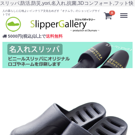
スリッパ,防活,防災,yori,名入れ,抗菌,3Dコンフォート,フット快
人の暮らしに心地よいインテリア文化をめざす『オクムラ』のショッピングサイ
Menu
0
トです
5000円(税込)以上で
送料無料