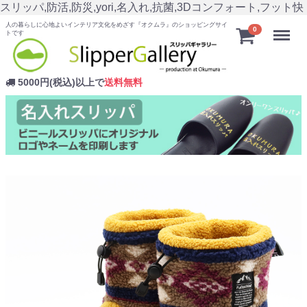
スリッパ,防活,防災,yori,名入れ,抗菌,3Dコンフォート,フット快
人の暮らしに心地よいインテリア文化をめざす『オクムラ』のショッピングサイ
Menu
0
トです
5000円(税込)以上で
送料無料