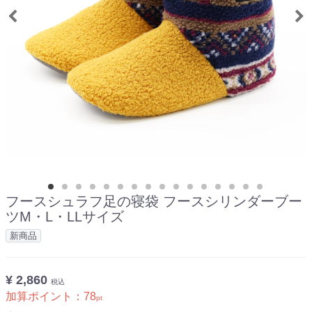
フースシュラフ足の寝袋 フースシリンダーブー
ツM・L・LLサイズ
新商品
¥ 2,860
税込
加算ポイント：
78
pt