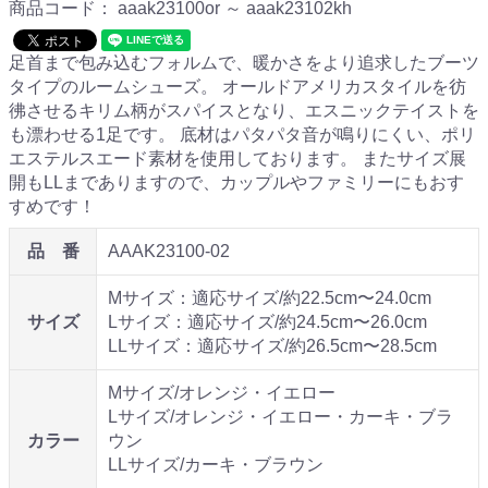
商品コード：
aaak23100or ～ aaak23102kh
足首まで包み込むフォルムで、暖かさをより追求したブーツ
タイプのルームシューズ。 オールドアメリカスタイルを彷
彿させるキリム柄がスパイスとなり、エスニックテイストを
も漂わせる1足です。 底材はパタパタ音が鳴りにくい、ポリ
エステルスエード素材を使用しております。 またサイズ展
開もLLまでありますので、カップルやファミリーにもおす
すめです！
品 番
AAAK23100-02
Mサイズ：適応サイズ/約22.5cm〜24.0cm
サイズ
Lサイズ：適応サイズ/約24.5cm〜26.0cm
LLサイズ：適応サイズ/約26.5cm〜28.5cm
Mサイズ/オレンジ・イエロー
Lサイズ/オレンジ・イエロー・カーキ・ブラ
カラー
ウン
LLサイズ/カーキ・ブラウン